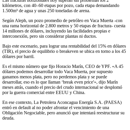
Las fracturas horizontales hoy superan sin problemas los 2
kilómetros, con 40–60 etapas por pozo, cada etapa demandando
1.500m³ de agua y unas 250 toneladas de arena.
Según Aleph, un pozo promedio de petróleo en Vaca Muerta -con
una rama horizontal de 2.800 metros y 50 etapas de fractura- cuesta
14 millones de dólares, incluyendo las facilidades propias e
interconexión, pero sin considerar plantas ni ductos.
Bajo este escenario, para lograr una rentabilidad del 15% en dólares
(TIR), el precio de equilibrio o breakeven se ubica en torno a los 45
dólares por barril.
Es el mismo número que fijo Horacio Marín, CEO de YPF. «A 45
dólares podemos desarrollar todo Vaca Muerta, por supuesto
ganamos menos plata, pero no perdemos plata y se puede
desarrollar, eso es lo que llaman ‘break even price'», dijo Marín
meses atrás, cuando el precio del crudo internacional se desplomó
por la guerra comercial entre EEUU y China.
En ese contexto, La Petrolera Aconcagua Energía S.A. (PAESA)
entró en default al no poder afrontar el vencimiento de una
Obligación Negociable, pero anunció que intentará reestructurar su
deuda.