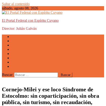
Saltar al contenido
sábado, agosto 08, 2026
El Portal Federal con Espíritu Cuyano
Director: Julián Galván
Actualidad
Mendoza
San Luis
San Juan
La Rioja
Emprendedores
Vida cuyana
Quiénes somos
Buscar:
Cornejo-Milei y ese loco Síndrome de
Estocolmo: sin coparticipación, sin obra
pública, sin turismo, sin recaudación,