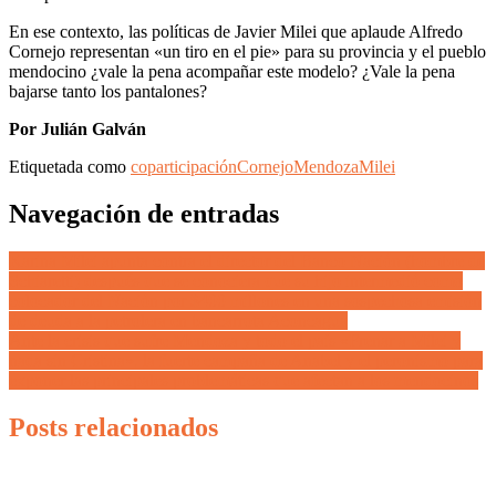
En ese contexto, las políticas de Javier Milei que aplaude Alfredo
Cornejo representan «un tiro en el pie» para su provincia y el pueblo
mendocino ¿vale la pena acompañar este modelo? ¿Vale la pena
bajarse tanto los pantalones?
Por Julián Galván
Etiquetada como
coparticipación
Cornejo
Mendoza
Milei
Navegación de entradas
Karina Milei apunta contra el director del Banco Nación (hombre de
Schiaretti) después que se conociera que su hijo intermedió como
colocador del Nación por $400 millones en una sospechosa emisión
de deuda a la petrolera en bancarrota Aconcagua
Ante la crisis que sufre Mendoza y todo el país «Frenar a Milei y
nada sin Cristina», la fuerte campaña de Anabel y el peronismo para
exponer las principales problemáticas que afectan a los mendocinos
Posts relacionados