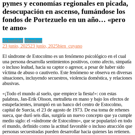
pymes y economías regionales en picada,
desocupación en ascenso, fumándose los
fondos de Portezuelo en un año… «pero
te amo»
Actualidad
Mendoza
23 junio, 2025
23 junio, 2025
bien_cuyano
El síndrome de Estocolmo es un fenómeno psicológico en el cual
una persona desarrolla sentimientos positivos, como afecto, simpatía
o incluso lealtad, hacia su captor o agresor, a pesar de haber sido
víctima de abuso o cautiverio. Este fenómeno se observa en diversas
situaciones, incluyendo secuestros, violencia doméstica, y relaciones
abusivas.
«¡Todo el mundo al suelo, que empiece la fiesta!»: con estas
palabras, Jan-Erik Olsson, metralleta en mano y bajo los efectos de
estupefacientes, irrumpió en un banco del centro de Estocolmo,
capital de Suecia, el 23 de agosto de 1973. De esa toma de rehenes
sueca, que duró seis días, surgiría un nuevo concepto que ya cumple
medio siglo: el «síndrome de Estocolmo», que se popularizó en todo
el mundo, definido como la actitud favorable o incluso atracción que
personas secuestradas pueden desarrollar hacia quienes las retienen.