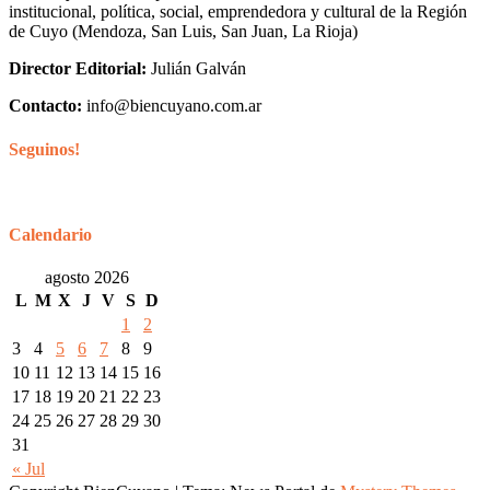
institucional, política, social, emprendedora y cultural de la Región
de Cuyo (Mendoza, San Luis, San Juan, La Rioja)
Director Editorial:
Julián Galván
Contacto:
info@biencuyano.com.ar
Seguinos!
Calendario
agosto 2026
L
M
X
J
V
S
D
1
2
3
4
5
6
7
8
9
10
11
12
13
14
15
16
17
18
19
20
21
22
23
24
25
26
27
28
29
30
31
« Jul