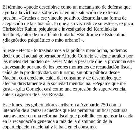
El término «puede describirse como un mecanismo de defensa que
ayuda a la víctima a sobrevivir» en una situación de extrema
presión. «Gracias a ese vínculo positivo, desarrolla una forma de
aceptación de la situación, lo que a su vez reduce su estrés», explica
Christoffer Rahm, psiquiatra e investigador del Karolinkska
Institutet, autor de un artículo titulado: «Síndrome de Estocolmo:
¿diagnóstico psiquiátrico o mito urbano?».
Si este «efecto» lo trasladamos a la política mendocina, podemos
decir que el actual gobernador Alfredo Cornejo se siente atraído por
las mieles del modelo de Javier Milei a pesar de que la provincia esté
atravesando por uno de los peores momentos de recaudación fiscal,
caída de la productividad, sin turismo, sin obra pública desde
Nación, con creciente caída del consumo y de desempleo que
afectan directamente a la sociedad mendocina. «Pegame que me
gusta» grita Cornejo, casi como una expresión de supervivencia,
ante su agresor de Casa Rosada.
Este lunes, los gobernadores arribaron a Azopardo 750 con la
intención de alcanzar acuerdos que les permitan unificar posturas
para avanzar en una reforma fiscal que posibilite compensar la caída
en la recaudación generada a raíz de la disminución de la
coparticipación nacional y la baja en el consumo.