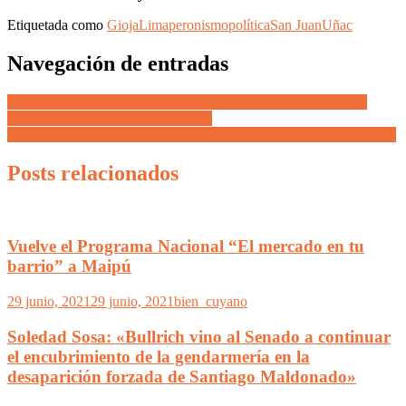
Etiquetada como
Gioja
Lima
peronismo
política
San Juan
Uñac
Navegación de entradas
Del Caño y Barbeito presentan proyectos de ley de emergencia
contra la violencia hacia las mujeres
Cristina en Mendoza: «El Estado debe llegar a cada rincón del país»
Posts relacionados
Vuelve el Programa Nacional “El mercado en tu
barrio” a Maipú
29 junio, 2021
29 junio, 2021
bien_cuyano
Soledad Sosa: «Bullrich vino al Senado a continuar
el encubrimiento de la gendarmería en la
desaparición forzada de Santiago Maldonado»