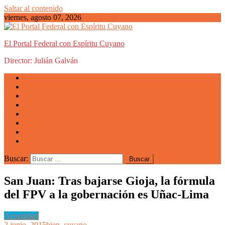
Saltar al contenido
viernes, agosto 07, 2026
El Portal Federal con Espíritu Cuyano
Director: Julián Galván
Actualidad
Mendoza
San Luis
San Juan
La Rioja
Emprendedores
Vida cuyana
Quiénes somos
Buscar:
San Juan: Tras bajarse Gioja, la fórmula
del FPV a la gobernación es Uñac-Lima
Actualidad
2 junio, 2015
bien_cuyano