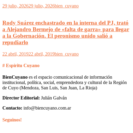
29 julio, 2026
29 julio, 2026
bien_cuyano
Rody Suárez enchastrado en la interna del PJ, trató
a Alejandro Bermejo de «falta de garra» para llegar
a la Gobernación. El peronismo unido salió a
repudiarlo
22 abril, 2019
22 abril, 2019
bien_cuyano
# Espíritu Cuyano
BienCuyano
es el espacio comunicacional de información
institucional, política, social, emprendedora y cultural de la Región
de Cuyo (Mendoza, San Luis, San Juan, La Rioja)
Director Editorial:
Julián Galván
Contacto:
info@biencuyano.com.ar
Seguinos!