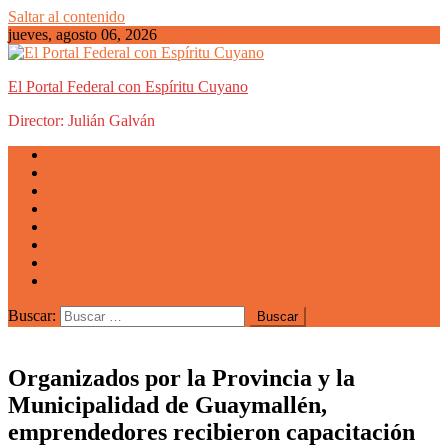
Saltar al contenido
jueves, agosto 06, 2026
El Portal Federal con Espíritu Cuyano
Director: Julián Galván
Actualidad
Mendoza
San Luis
San Juan
La Rioja
Emprendedores
Vida cuyana
Quiénes somos
Buscar:
Organizados por la Provincia y la
Municipalidad de Guaymallén,
emprendedores recibieron capacitación