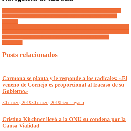
A fin de fomentar la tenencia responsable de mascotas en Godoy
Cruz, el intendente Diego Costarelli lanzó el programa “Amor
Animal”
Cornejo pidió que los $70 millones que la ministra Latorre cobraba a
modo de «sus honorarios» en el directorio de YPF, ahora vayan a las
arcas provinciales para «el fortalecimiento de fiscalización
ambiental»
Posts relacionados
Carmona se planta y le responde a los radicales: «El
veneno de Cornejo es proporcional al fracaso de su
Gobierno»
30 marzo, 2019
30 marzo, 2019
bien_cuyano
Cristina Kirchner llevó a la ONU su condena por la
Causa Vialidad