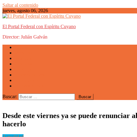
Saltar al contenido
jueves, agosto 06, 2026
El Portal Federal con Espíritu Cuyano
Director: Julián Galván
Actualidad
Mendoza
San Luis
San Juan
La Rioja
Emprendedores
Vida cuyana
Quiénes somos
Buscar:
Desde este viernes ya se puede renunciar al
hacerlo
Actualidad