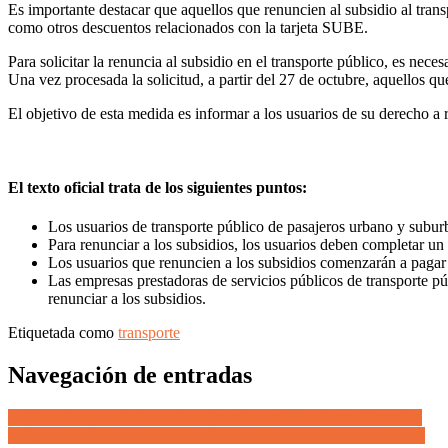
Es importante destacar que aquellos que renuncien al subsidio al trans
como otros descuentos relacionados con la tarjeta SUBE.
Para solicitar la renuncia al subsidio en el transporte público, es n
Una vez procesada la solicitud, a partir del 27 de octubre, aquellos q
El objetivo de esta medida es informar a los usuarios de su derecho a 
El texto oficial trata de los siguientes puntos:
Los usuarios de transporte público de pasajeros urbano y subur
Para renunciar a los subsidios, los usuarios deben completar un
Los usuarios que renuncien a los subsidios comenzarán a pagar la
Las empresas prestadoras de servicios públicos de transporte pú
renunciar a los subsidios.
Etiquetada como
transporte
Navegación de entradas
Luján de Cuyo definió el cronograma de las Vendimias Distritales
Gratitud y emoción protagonizaron el 226° Aniversario de Lavalle