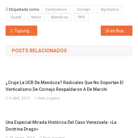
Etiquetada como
Cambiemos
Cornejo
diputados
Gazali
Macri
Mendoza
PRO
Navegación de entradas
Tupungato multiplica el Día del Niño por 15: Fiesta para todos los «tupungatinitos» de sus distritos
Si en Buenos Aires están haciendo asado, en la Villa de Merlo está el postre, ya comenzó con éxito la Fiesta de la Dulzura!
POSTS RELACIONADOS
¿Cruje La UCR De Mendoza? Radicales Que No Soportan El
Verticalismo De Cornejo Respaldaron A De Marchi
6 abril, 2019
bien_cuyano
Una Especial Mirada Histórica Del Caso Venezuela: «La
Doctrina Drago»
25 enero, 2019
bien_cuyano