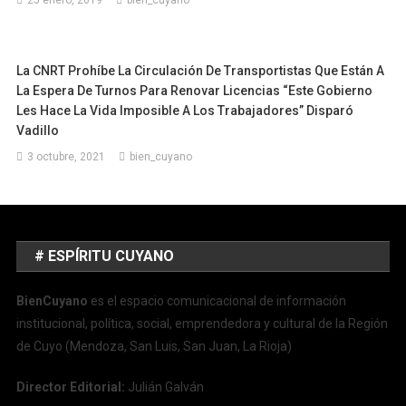
La CNRT Prohíbe La Circulación De Transportistas Que Están A
La Espera De Turnos Para Renovar Licencias “Este Gobierno
Les Hace La Vida Imposible A Los Trabajadores” Disparó
Vadillo
3 octubre, 2021
bien_cuyano
# ESPÍRITU CUYANO
BienCuyano
es el espacio comunicacional de información
institucional, política, social, emprendedora y cultural de la Región
de Cuyo (Mendoza, San Luis, San Juan, La Rioja)
Director Editorial:
Julián Galván