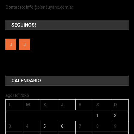
Contacto:
info@biencuyano.com.ar
SEGUINOS!
CALENDARIO
agosto 2026
L
M
X
J
V
S
D
1
2
3
4
5
6
7
8
9