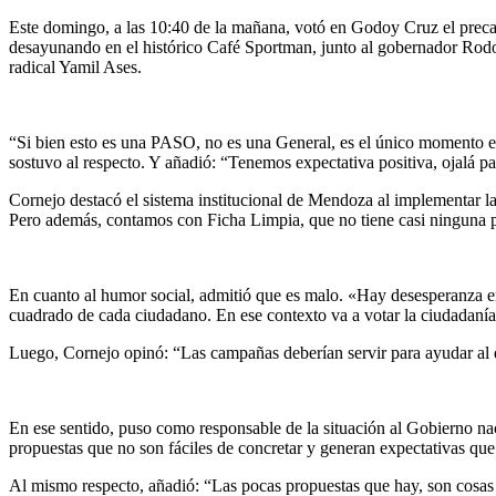
Este domingo, a las 10:40 de la mañana, votó en Godoy Cruz el preca
desayunando en el histórico Café Sportman, junto al gobernador Rodol
radical Yamil Ases.
“Si bien esto es una PASO, no es una General, es el único momento en
sostuvo al respecto. Y añadió: “Tenemos expectativa positiva, ojalá p
Cornejo destacó el sistema institucional de Mendoza al implementar l
Pero además, contamos con Ficha Limpia, que no tiene casi ninguna pro
En cuanto al humor social, admitió que es malo. «Hay desesperanza en 
cuadrado de cada ciudadano. En ese contexto va a votar la ciudadanía
Luego, Cornejo opinó: “Las campañas deberían servir para ayudar al deb
En ese sentido, puso como responsable de la situación al Gobierno n
propuestas que no son fáciles de concretar y generan expectativas qu
Al mismo respecto, añadió: “Las pocas propuestas que hay, son cosas