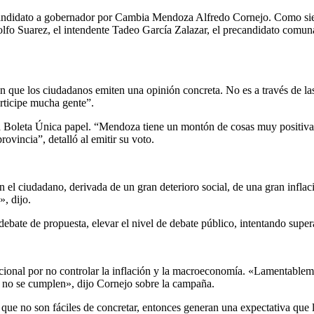
ndidato a gobernador por Cambia Mendoza Alfredo Cornejo. Como siempr
fo Suarez, el intendente Tadeo García Zalazar, el precandidato comunal
 que los ciudadanos emiten una opinión concreta. No es a través de las
articipe mucha gente”.
a Boleta Única papel. “Mendoza tiene un montón de cosas muy positivas
vincia”, detalló al emitir su voto.
el ciudadano, derivada de un gran deterioro social, de una gran inflaci
», dijo.
ate de propuesta, elevar el nivel de debate público, intentando superar 
acional por no controlar la inflación y la macroeconomía. «Lamentable
e no se cumplen», dijo Cornejo sobre la campaña.
 que no son fáciles de concretar, entonces generan una expectativa qu