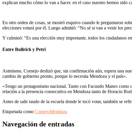
explican mucho cómo lo van a hacer. en el caso nuestro hemos sido c
En otro orden de cosas, se mostró esquivo cuando le preguntaron sobre
elecciones votará por él. Luego admitió: “No sé si van a venir los pr
Y culminó: “Es una elección muy importante, todos los ciudadanos em
Entre Bullrich y Petri
Asimismo, Cornejo deslizó que, sin confirmación aún, espera una nuev
cambio de gobierno pronto, porque lo necesita Mendoza y el país».
«Tengo un protagonismo nacional. Tanto con Facundo Manes como con
relación a la presencia consecutiva en Mendoza tanto de Horacio Rodrí
Antes de salir raudo de la escuela donde le tocó votar, también se ref
Etiquetada como
Cornejo
Mendoza
Navegación de entradas