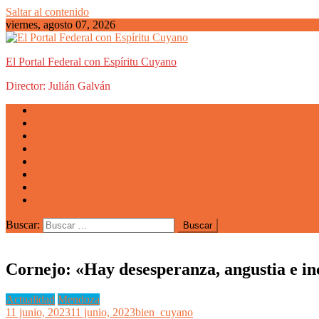
Saltar al contenido
viernes, agosto 07, 2026
El Portal Federal con Espíritu Cuyano
Director: Julián Galván
Actualidad
Mendoza
San Luis
San Juan
La Rioja
Emprendedores
Vida cuyana
Quiénes somos
Buscar:
Cornejo: «Hay desesperanza, angustia e in
Actualidad
Mendoza
11 junio, 2023
11 junio, 2023
bien_cuyano