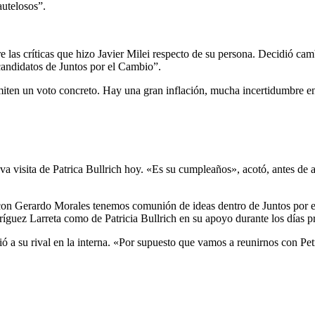
autelosos”.
 las críticas que hizo Javier Milei respecto de su persona. Decidió cam
ecandidatos de Juntos por el Cambio”.
iten un voto concreto. Hay una gran inflación, mucha incertidumbre en
a visita de Patrica Bullrich hoy. «Es su cumpleaños», acotó, antes de a
 Gerardo Morales tenemos comunión de ideas dentro de Juntos por el 
guez Larreta como de Patricia Bullrich en su apoyo durante los días pr
irió a su rival en la interna. «Por supuesto que vamos a reunirnos con P