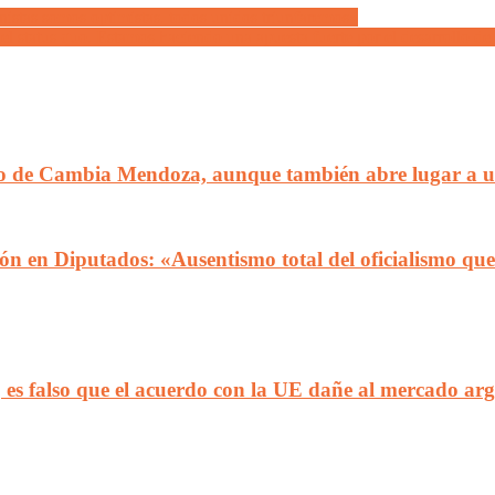
onistas somos optimistas, todos unidos triunfaremos»
el status quo. Estamos haciendo una apuesta fuerte por el desarrollo 
fo de Cambia Mendoza, aunque también abre lugar a un
ón en Diputados: «Ausentismo total del oficialismo que 
, es falso que el acuerdo con la UE dañe al mercado ar