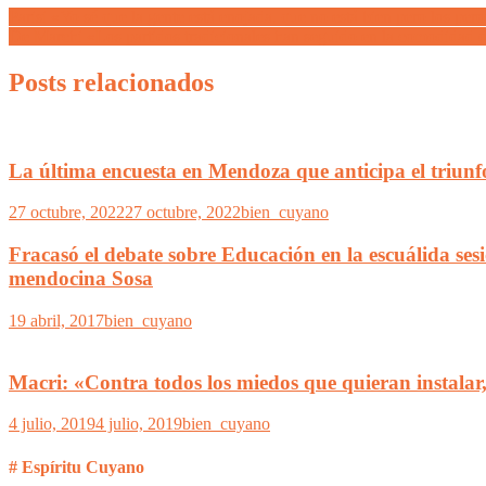
Parisi «Yo sé que la gente está enojada, que no está bien pero los per
De Marchi «Los partidos tradicionales han seguido en la comodidad d
Posts relacionados
La última encuesta en Mendoza que anticipa el triun
27 octubre, 2022
27 octubre, 2022
bien_cuyano
Fracasó el debate sobre Educación en la escuálida sesi
mendocina Sosa
19 abril, 2017
bien_cuyano
Macri: «Contra todos los miedos que quieran instalar
4 julio, 2019
4 julio, 2019
bien_cuyano
# Espíritu Cuyano