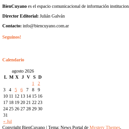
BienCuyano
es el espacio comunicacional de información institucion
Director Editorial:
Julián Galván
Contacto:
info@biencuyano.com.ar
Seguinos!
Calendario
agosto 2026
L
M
X
J
V
S
D
1
2
3
4
5
6
7
8
9
10
11
12
13
14
15
16
17
18
19
20
21
22
23
24
25
26
27
28
29
30
31
« Jul
Copyright BienCuyano
|
Tema: News Portal de
Mystery Themes
.