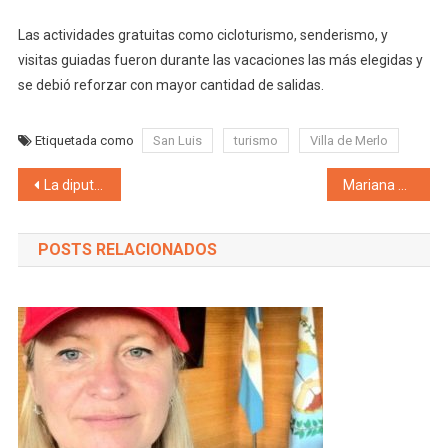
Las actividades gratuitas como cicloturismo, senderismo, y
visitas guiadas fueron durante las vacaciones las más elegidas y
se debió reforzar con mayor cantidad de salidas.
Etiquetada como
San Luis
turismo
Villa de Merlo
Navegación de entradas
La diputada Soledad Sosa le contestó a Esteban Bullrich: «#NiUnaMenos es terminar con el aborto clandestino que se cobra vidas de las mujeres»
Mariana Zlobec busca renovar su banca en Godoy Cruz: «La candidatura de Claudia Najul es un paso hacia adelante para las mujeres y para que Mendoza siga cambiando»
POSTS RELACIONADOS