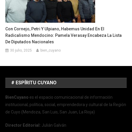
Con Cornejo, Petri Y Ulpiano, Habemus Unidad En El
Radicalismo Mendocino: Pamela Verasay Encabeza La Lista
De Diputados Nacionales
30 julio, 2025
bien_cuyano
# ESPÍRITU CUYANO
BienCuyano
es el espacio comunicacional de información
institucional, política, social, emprendedora y cultural de la Región
de Cuyo (Mendoza, San Luis, San Juan, La Rioja)
Director Editorial:
Julián Galván