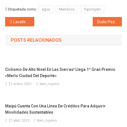
Etiquetada como
agua
Mendoza
Tupungato
Navegación de entradas
Lavalle promueve acciones para defender el agua
Duilio Pezzutti: “Mendoza necesita generar empleo. Queremos discutir en la Legislatura nuestro proyecto para impulsar el empleo privado”
POSTS RELACIONADOS
Ciclismo De Alto Nivel En Las Sierras! Llega 1º Gran Premio
«Merlo Ciudad Del Deporte»
21 enero, 2021
bien_cuyano
Maipú Cuenta Con Una Línea De Créditos Para Adquirir
Movilidades Sustentables
27 abril, 2023
bien_cuyano