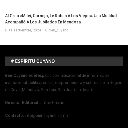
Al Grito «Milei, Cornejo, Le Roban A Los Viejos» Una Multitud
Acompañó A Los Jubilados En Mendoza
11 septiembre, 2024
bien_cuyano
# ESPÍRITU CUYANO
BienCuyano
es el espacio comunicacional de información
institucional, política, social, emprendedora y cultural de la Región
de Cuyo (Mendoza, San Luis, San Juan, La Rioja)
Director Editorial:
Julián Galván
Contacto:
info@biencuyano.com.ar