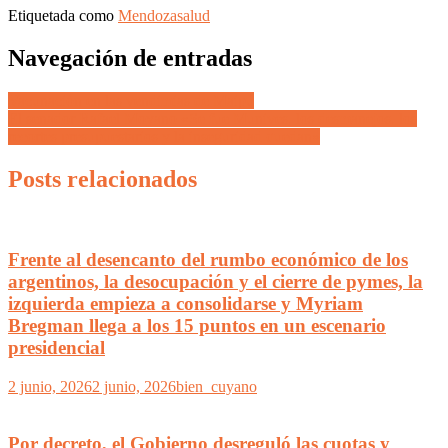
Etiquetada como
Mendoza
salud
Navegación de entradas
Vacunación en las vendimias de Maipú
El senador Rafael Moyano «Se fue Munives, los desmanejos, los
recortes presupuestarios y la inseguridad quedan»
Posts relacionados
Frente al desencanto del rumbo económico de los
argentinos, la desocupación y el cierre de pymes, la
izquierda empieza a consolidarse y Myriam
Bregman llega a los 15 puntos en un escenario
presidencial
2 junio, 2026
2 junio, 2026
bien_cuyano
Por decreto, el Gobierno desreguló las cuotas y