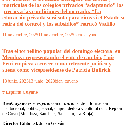
matrículas de los colegios privados “adaptando” los
precios a las condiciones del mercado. “La
educación privada será solo para ricos si el Estado se
retira del control y los subsidios” retrucó Vadillo
11 noviembre, 2025
11 noviembre, 2025
bien_cuyano
Tras el torbellino popular del domingo electoral en
Mendoza representando el voto de cambio, Luis
Petri empieza a crecer como referente politico y
suena como vicepresidente de Patricia Bullrich
13 junio, 2023
13 junio, 2023
bien_cuyano
# Espíritu Cuyano
BienCuyano
es el espacio comunicacional de información
institucional, política, social, emprendedora y cultural de la Región
de Cuyo (Mendoza, San Luis, San Juan, La Rioja)
Director Editorial:
Julián Galván