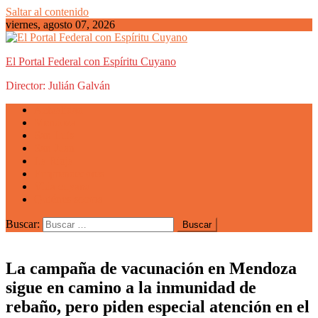
Saltar al contenido
viernes, agosto 07, 2026
El Portal Federal con Espíritu Cuyano
Director: Julián Galván
Actualidad
Mendoza
San Luis
San Juan
La Rioja
Emprendedores
Vida cuyana
Quiénes somos
Buscar:
La campaña de vacunación en Mendoza
sigue en camino a la inmunidad de
rebaño, pero piden especial atención en el