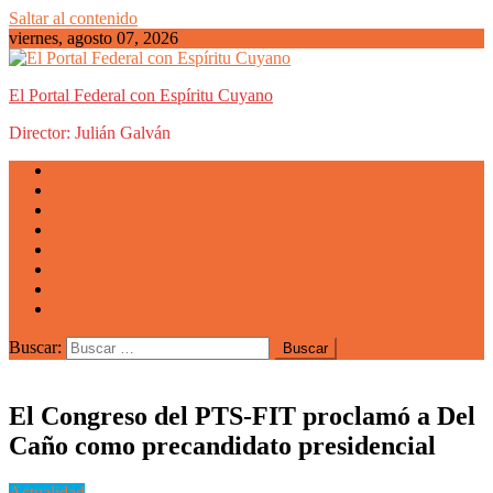
Saltar al contenido
viernes, agosto 07, 2026
El Portal Federal con Espíritu Cuyano
Director: Julián Galván
Actualidad
Mendoza
San Luis
San Juan
La Rioja
Emprendedores
Vida cuyana
Quiénes somos
Buscar:
El Congreso del PTS-FIT proclamó a Del
Caño como precandidato presidencial
Actualidad