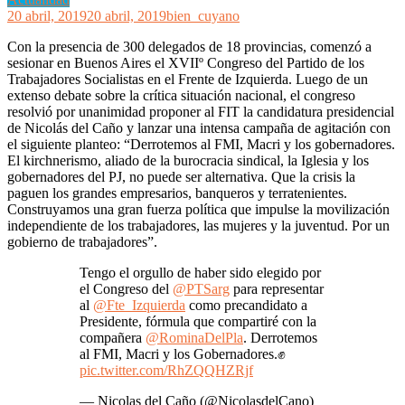
20 abril, 2019
20 abril, 2019
bien_cuyano
Con la presencia de 300 delegados de 18 provincias, comenzó a
sesionar en Buenos Aires el XVIIº Congreso del Partido de los
Trabajadores Socialistas en el Frente de Izquierda. Luego de un
extenso debate sobre la crítica situación nacional, el congreso
resolvió por unanimidad proponer al FIT la candidatura presidencial
de Nicolás del Caño y lanzar una intensa campaña de agitación con
el siguiente planteo: “Derrotemos al FMI, Macri y los gobernadores.
El kirchnerismo, aliado de la burocracia sindical, la Iglesia y los
gobernadores del PJ, no puede ser alternativa. Que la crisis la
paguen los grandes empresarios, banqueros y terratenientes.
Construyamos una gran fuerza política que impulse la movilización
independiente de los trabajadores, las mujeres y la juventud. Por un
gobierno de trabajadores”.
Tengo el orgullo de haber sido elegido por
el Congreso del
@PTSarg
para representar
al
@Fte_Izquierda
como precandidato a
Presidente, fórmula que compartiré con la
compañera
@RominaDelPla
. Derrotemos
al FMI, Macri y los Gobernadores.✊
pic.twitter.com/RhZQQHZRjf
— Nicolas del Caño (@NicolasdelCano)