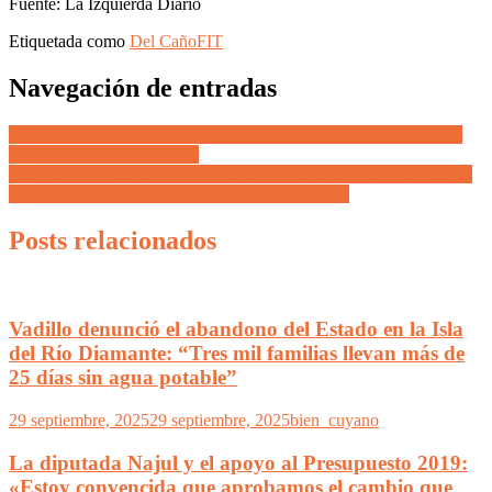
Fuente: La Izquierda Diario
Etiquetada como
Del Caño
FIT
Navegación de entradas
De Marchi presentó a sus candidatos a intendentes de Maipú, San
Carlos, Rivadavia y La Paz
Otra mirada de izquierda se suma como alternativa en Mendoza: El
MST oficializa sus candidatos para las elecciones
Posts relacionados
Vadillo denunció el abandono del Estado en la Isla
del Río Diamante: “Tres mil familias llevan más de
25 días sin agua potable”
29 septiembre, 2025
29 septiembre, 2025
bien_cuyano
La diputada Najul y el apoyo al Presupuesto 2019:
«Estoy convencida que aprobamos el cambio que