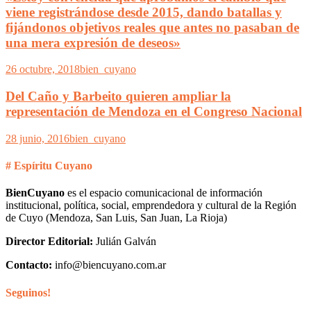
viene registrándose desde 2015, dando batallas y
fijándonos objetivos reales que antes no pasaban de
una mera expresión de deseos»
26 octubre, 2018
bien_cuyano
Del Caño y Barbeito quieren ampliar la
representación de Mendoza en el Congreso Nacional
28 junio, 2016
bien_cuyano
# Espíritu Cuyano
BienCuyano
es el espacio comunicacional de información
institucional, política, social, emprendedora y cultural de la Región
de Cuyo (Mendoza, San Luis, San Juan, La Rioja)
Director Editorial:
Julián Galván
Contacto:
info@biencuyano.com.ar
Seguinos!