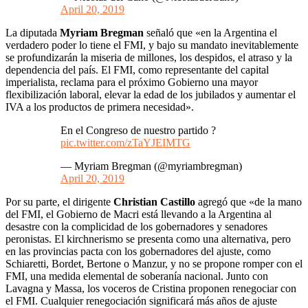
April 20, 2019
La diputada
Myriam Bregman
señaló que «en la Argentina el
verdadero poder lo tiene el FMI, y bajo su mandato inevitablemente
se profundizarán la miseria de millones, los despidos, el atraso y la
dependencia del país. El FMI, como representante del capital
imperialista, reclama para el próximo Gobierno una mayor
flexibilización laboral, elevar la edad de los jubilados y aumentar el
IVA a los productos de primera necesidad».
En el Congreso de nuestro partido ?
pic.twitter.com/zTaYJEIMTG
— Myriam Bregman (@myriambregman)
April 20, 2019
Por su parte, el dirigente
Christian Castillo
agregó que «de la mano
del FMI, el Gobierno de Macri está llevando a la Argentina al
desastre con la complicidad de los gobernadores y senadores
peronistas. El kirchnerismo se presenta como una alternativa, pero
en las provincias pacta con los gobernadores del ajuste, como
Schiaretti, Bordet, Bertone o Manzur, y no se propone romper con el
FMI, una medida elemental de soberanía nacional. Junto con
Lavagna y Massa, los voceros de Cristina proponen renegociar con
el FMI. Cualquier renegociación significará más años de ajuste