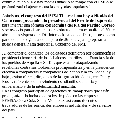
contra el pueblo. No hay medias tintas: o se rompe con el FMI o se
profundizará el ajuste contra las mayorías populares”.
Asimismo,
el congreso del PTS/FIT proclamó hoy a Nicolás del
Caño como precandidato presidencial del Frente de Izquierda
,
para integrar una fórmula con
Romina del Pla del Partido Obrero
,
y se resolvió participar de un acto obrero e internacionalista el 30 de
abril en las vísperas del Día Internacional de los Trabajadores, como
parte de una exigencia de un paro de 36 horas, para preparar la
huelga general hasta derrotar al Gobierno del FMI.
Al comenzar el congreso los delegados definieron por aclamación la
presidencia honoraria de los “chalecos amarillos” de Francia y la de
los pueblos de Argelia y Sudán, que están protagonizando
rebeliones contra sus Gobiernos proimperialistas y en la presidencia
efectiva a compañeras y compañeros de Zanon y la ex-Donnelley
bajo gestión obrera, dirigentes de la agrupación de mujeres Pan y
Rosas, referentes del movimiento estudiantil secundario y
universitario y de la intelectualidad marxista.
En el congreso participan delegaciones de trabajadores que están
protagonizando luchas contra los despidos en las empresas
FEMSA/Coca Cola, Siam, Mondelez, así como docentes,
trabajadores de las principales empresas industriales y de servicios
del país.