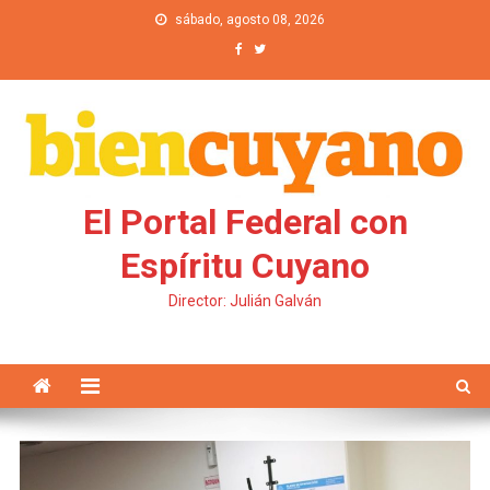
Saltar al contenido
sábado, agosto 08, 2026
El Portal Federal con
Espíritu Cuyano
Director: Julián Galván