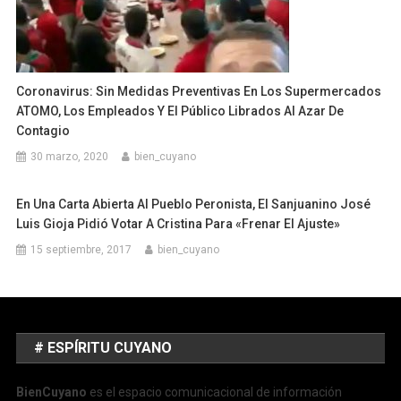
Coronavirus: Sin Medidas Preventivas En Los Supermercados
ATOMO, Los Empleados Y El Público Librados Al Azar De
Contagio
30 marzo, 2020
bien_cuyano
En Una Carta Abierta Al Pueblo Peronista, El Sanjuanino José
Luis Gioja Pidió Votar A Cristina Para «frenar El Ajuste»
15 septiembre, 2017
bien_cuyano
# ESPÍRITU CUYANO
BienCuyano
es el espacio comunicacional de información