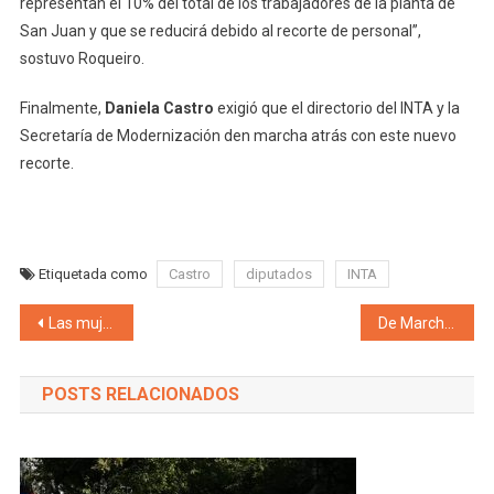
representan el 10% del total de los trabajadores de la planta de
San Juan y que se reducirá debido al recorte de personal”,
sostuvo Roqueiro.
Finalmente,
Daniela Castro
exigió que el directorio del INTA y la
Secretaría de Modernización den marcha atrás con este nuevo
recorte.
Etiquetada como
Castro
diputados
INTA
Navegación de entradas
Las mujeres de Protectora convocan a un cacerolazo este viernes en Mendoza contra «la asfixia económica» que sufre el pueblo mendocino
De Marchi se hace fuerte en su camino a la gobernación de Mendoza y sigue sumando consenso: Ahora con la incorporación del Partido FE
POSTS RELACIONADOS