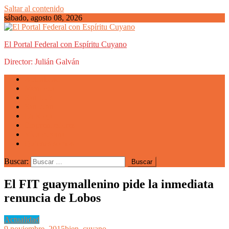
Saltar al contenido
sábado, agosto 08, 2026
El Portal Federal con Espíritu Cuyano
Director: Julián Galván
Actualidad
Mendoza
San Luis
San Juan
La Rioja
Emprendedores
Vida cuyana
Quiénes somos
Buscar:
El FIT guaymallenino pide la inmediata
renuncia de Lobos
Actualidad
9 noviembre, 2015
bien_cuyano