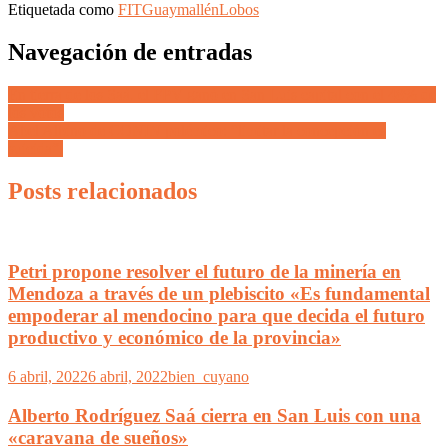
Etiquetada como
FIT
Guaymallén
Lobos
Navegación de entradas
En tierra de los Saá, el FPV ganó en San Luis capital con el 48% de
los votos
Abel Albino de CONIN polémico: “limitar la concepción es
suicida”,
Posts relacionados
Petri propone resolver el futuro de la minería en
Mendoza a través de un plebiscito «Es fundamental
empoderar al mendocino para que decida el futuro
productivo y económico de la provincia»
6 abril, 2022
6 abril, 2022
bien_cuyano
Alberto Rodríguez Saá cierra en San Luis con una
«caravana de sueños»