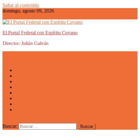
Saltar al contenido
domingo, agosto 09, 2026
El Portal Federal con Espíritu Cuyano
Director: Julián Galván
Actualidad
Mendoza
San Luis
San Juan
La Rioja
Emprendedores
Vida cuyana
Quiénes somos
Buscar: