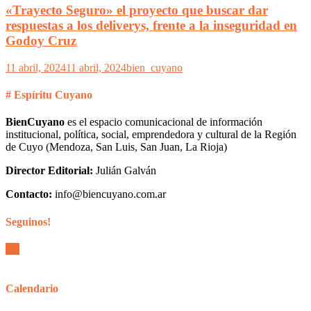
«Trayecto Seguro» el proyecto que buscar dar
respuestas a los deliverys, frente a la inseguridad en
Godoy Cruz
11 abril, 2024
11 abril, 2024
bien_cuyano
# Espíritu Cuyano
BienCuyano
es el espacio comunicacional de información
institucional, política, social, emprendedora y cultural de la Región
de Cuyo (Mendoza, San Luis, San Juan, La Rioja)
Director Editorial:
Julián Galván
Contacto:
info@biencuyano.com.ar
Seguinos!
Calendario