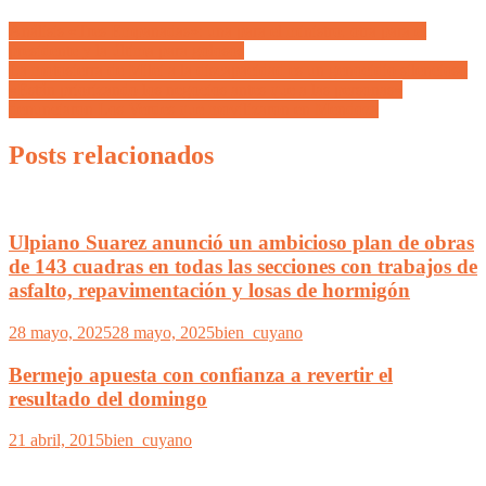
Análisis «Tres Empanadas»: una para el ministro, otra para el
presidente y la última para golosos
La motosierra de Milei a la discapacidad es un genocidio silencioso
«Están priorizando los negocios antes que a las personas»
denunciaron Los Verdes que movilizaron en Mendoza
Posts relacionados
Ulpiano Suarez anunció un ambicioso plan de obras
de 143 cuadras en todas las secciones con trabajos de
asfalto, repavimentación y losas de hormigón
28 mayo, 2025
28 mayo, 2025
bien_cuyano
Bermejo apuesta con confianza a revertir el
resultado del domingo
21 abril, 2015
bien_cuyano