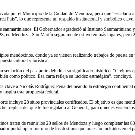
vida por el Municipio de la Ciudad de Mendoza, pero que “escalarlo a 
rca País”, lo que representa un respaldo institucional y simbólico clave.
ios sanmartinianos. El Gobernador agradeció al Instituto Sanmartiniano y
 y 28, en Mendoza. San Martín seguramente estuvo en más lugares, pero 2
ios mendocinos, donde ya se vienen realizando trabajos de puesta en va
esta cultural y turística”.
 presentación del pasaporte debido a su significado histórico. “Creímos 
én como político. Esa carta refleja su lucidez estratégica”, concluyó.
rta clave a Nicolás Rodríguez Peña delineando la estrategia continental
 inspira esta propuesta federal.
rte incluye 28 sitios provinciales certificados. El objetivo es que mend
e -réplica del que le fue regalado al General-, para quienes visiten los
inos traten de reunir los 28 sellos de Mendoza y luego completar las 83
nador podrá optar por uno de los destinos que no están incluidos en el p