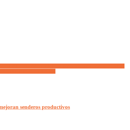
los valores democráticos y la lucha por la Memoria, Verdad y Justicia
ibremente si se adhieren o no»
 mejoran senderos productivos