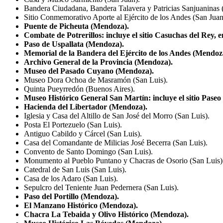
Bandera Ciudadana, Bandera Talavera y Patricias Sanjuaninas 
Sitio Conmemorativo Aporte al Ejército de los Andes (San Juan
Puente de Picheuta (Mendoza).
Combate de Potrerillos: incluye el sitio Casuchas del Rey,
Paso de Uspallata (Mendoza).
Memorial de la Bandera del Ejército de los Andes (Mendoz
Archivo General de la Provincia (Mendoza).
Museo del Pasado Cuyano (Mendoza).
Museo Dora Ochoa de Masramón (San Luis).
Quinta Pueyrredón (Buenos Aires).
Museo Histórico General San Martín: incluye el sitio Pas
Hacienda del Libertador (Mendoza).
Iglesia y Casa del Altillo de San José del Morro (San Luis).
Posta El Portezuelo (San Luis).
Antiguo Cabildo y Cárcel (San Luis).
Casa del Comandante de Milicias José Becerra (San Luis).
Convento de Santo Domingo (San Luis).
Monumento al Pueblo Puntano y Chacras de Osorio (San Luis)
Catedral de San Luis (San Luis).
Casa de los Adaro (San Luis).
Sepulcro del Teniente Juan Pedernera (San Luis).
Paso del Portillo (Mendoza).
El Manzano Histórico (Mendoza).
Chacra La Tebaida y Olivo Histórico (Mendoza).