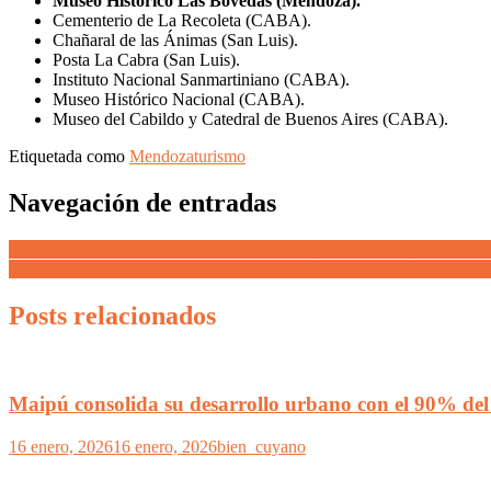
Museo Histórico Las Bóvedas (Mendoza).
Cementerio de La Recoleta (CABA).
Chañaral de las Ánimas (San Luis).
Posta La Cabra (San Luis).
Instituto Nacional Sanmartiniano (CABA).
Museo Histórico Nacional (CABA).
Museo del Cabildo y Catedral de Buenos Aires (CABA).
Etiquetada como
Mendoza
turismo
Navegación de entradas
Nada es casual, todo es causal: Luis Petri eligió al obispo que defien
El Bullrichismo busca eliminar el aporte compulsivo de los productor
Posts relacionados
Maipú consolida su desarrollo urbano con el 90% del 
16 enero, 2026
16 enero, 2026
bien_cuyano