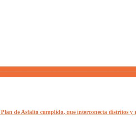
de genocidas para dar el mensaje de Pascuas, un verdadero escupitajo a 
es vitivinícolas a la COVIAR «Los productores deberían poder decidir l
Plan de Asfalto cumplido, que interconecta distritos y