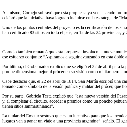
Asimismo, Cornejo subrayó que esta propuesta ya venía siendo promo
celebró que la iniciativa haya logrado incluirse en la estrategia de “Ma
Uno de los puntos centrales del proyecto es la certificación de los sit
han certificado 83 sitios en todo el país, en 12 de las 24 provincias,
Cornejo también remarcó que esta propuesta involucra a nueve municip
ese esfuerzo conjunto: “Aspiramos a seguir avanzando en esta doble apu
Por último, el Gobernador explicó que se eligió el 22 de abril para la
porque dimensiona mejor al prócer en su visión como militar pero tambi
Cabe destacar que, el 22 de abril de 1814, San Martín escribió una ca
tomado como símbolo de la visión política y militar del prócer, que hoy
Por su parte, Gabriela Testa explicó que “esta nueva versión del Pasapo
y, al completar el circuito, acceder a premios como un poncho pehuench
tienen sitios sanmartinianos”.
La titular del Emetur sostuvo que es un incentivo para que los mendoc
lugares van a ganar un viaje a una provincia argentina”, señaló. El ga