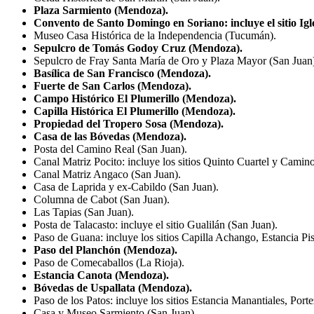
Plaza Sarmiento (Mendoza).
Convento de Santo Domingo en Soriano: incluye el sitio Igl
Museo Casa Histórica de la Independencia (Tucumán).
Sepulcro de Tomás Godoy Cruz (Mendoza).
Sepulcro de Fray Santa María de Oro y Plaza Mayor (San Juan
Basílica de San Francisco (Mendoza).
Fuerte de San Carlos (Mendoza).
Campo Histórico El Plumerillo (Mendoza).
Capilla Histórica El Plumerillo (Mendoza).
Propiedad del Tropero Sosa (Mendoza).
Casa de las Bóvedas (Mendoza).
Posta del Camino Real (San Juan).
Canal Matriz Pocito: incluye los sitios Quinto Cuartel y Camin
Canal Matriz Angaco (San Juan).
Casa de Laprida y ex-Cabildo (San Juan).
Columna de Cabot (San Juan).
Las Tapias (San Juan).
Posta de Talacasto: incluye el sitio Gualilán (San Juan).
Paso de Guana: incluye los sitios Capilla Achango, Estancia Pi
Paso del Planchón (Mendoza).
Paso de Comecaballos (La Rioja).
Estancia Canota (Mendoza).
Bóvedas de Uspallata (Mendoza).
Paso de los Patos: incluye los sitios Estancia Manantiales, Port
Casa y Museo Sarmiento (San Juan).