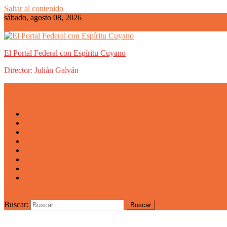
Saltar al contenido
sábado, agosto 08, 2026
El Portal Federal con Espíritu Cuyano
Director: Julián Galván
Actualidad
Mendoza
San Luis
San Juan
La Rioja
Emprendedores
Vida cuyana
Quiénes somos
Buscar: