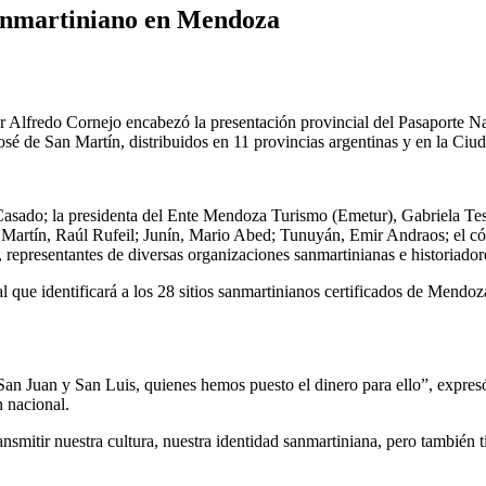
Sanmartiniano en Mendoza
or Alfredo Cornejo encabezó la presentación provincial del Pasaporte N
l José de San Martín, distribuidos en 11 provincias argentinas y en la 
 Casado; la presidenta del Ente Mendoza Turismo (Emetur), Gabriela Tes
Martín, Raúl Rufeil; Junín, Mario Abed; Tunuyán, Emir Andraos; el cón
 representantes de diversas organizaciones sanmartinianas e historiador
al que identificará a los 28 sitios sanmartinianos certificados de Mendoz
 San Juan y San Luis, quienes hemos puesto el dinero para ello”, expres
n nacional.
smitir nuestra cultura, nuestra identidad sanmartiniana, pero también ti