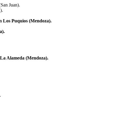
(San Juan).
).
 en Los Puquios (Mendoza).
a).
eo La Alameda (Mendoza).
.