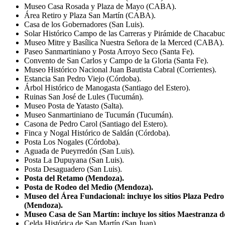
Museo Casa Rosada y Plaza de Mayo (CABA).
Área Retiro y Plaza San Martín (CABA).
Casa de los Gobernadores (San Luis).
Solar Histórico Campo de las Carreras y Pirámide de Chacabu
Museo Mitre y Basílica Nuestra Señora de la Merced (CABA).
Paseo Sanmartiniano y Posta Arroyo Seco (Santa Fe).
Convento de San Carlos y Campo de la Gloria (Santa Fe).
Museo Histórico Nacional Juan Bautista Cabral (Corrientes).
Estancia San Pedro Viejo (Córdoba).
Árbol Histórico de Manogasta (Santiago del Estero).
Ruinas San José de Lules (Tucumán).
Museo Posta de Yatasto (Salta).
Museo Sanmartiniano de Tucumán (Tucumán).
Casona de Pedro Carol (Santiago del Estero).
Finca y Nogal Histórico de Saldán (Córdoba).
Posta Los Nogales (Córdoba).
Aguada de Pueyrredón (San Luis).
Posta La Dupuyana (San Luis).
Posta Desaguadero (San Luis).
Posta del Retamo (Mendoza).
Posta de Rodeo del Medio (Mendoza).
Museo del Área Fundacional: incluye los sitios Plaza Pedro
(Mendoza).
Museo Casa de San Martín: incluye los sitios Maestranza d
Celda Histórica de San Martín (San Juan).