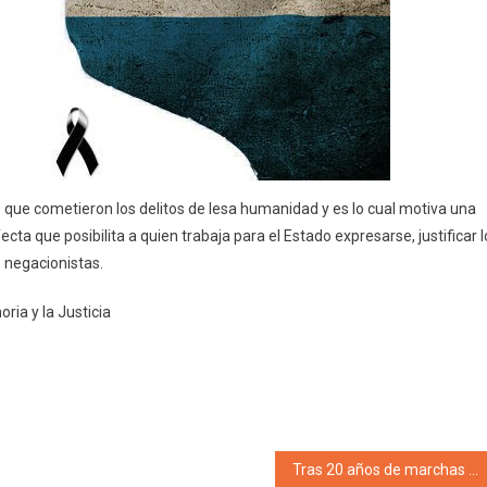
que cometieron los delitos de lesa humanidad y es lo cual motiva una
cta que posibilita a quien trabaja para el Estado expresarse, justificar l
 negacionistas.
ria y la Justicia
Tras 20 años de marchas separadas, los argentinos marcharon en las principales calles del país en reclamo de memoria y justicia: “Seguimos exigiendo que nos digan dónde están”