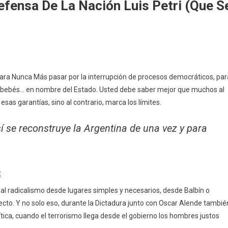
efensa De La Nación Luis Petri (que S
para Nunca Más pasar por la interrupción de procesos democráticos, par
n bebés… en nombre del Estado. Usted debe saber mejor que muchos al
sas garantías, sino al contrario, marca los límites.
í se reconstruye la Argentina de una vez y para
5
r al radicalismo desde lugares simples y necesarios, desde Balbín o
ecto. Y no solo eso, durante la Dictadura junto con Oscar Alende tambié
ítica, cuando el terrorismo llega desde el gobierno los hombres justos