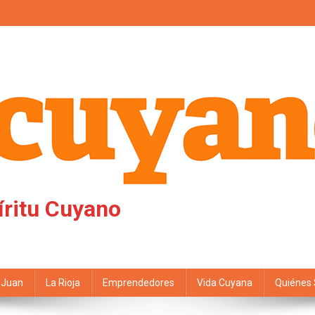
íritu Cuyano
 Juan
La Rioja
Emprendedores
Vida Cuyana
Quiénes