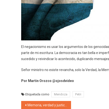
El negacionismo es usar los argumentos de los genocidas 
parte de mi escritura. La democracia es tan bella e imperfe
sucedido y reivindicar lo acontecido, duplicando mensajes
Señor ministro no existe revancha, solo la Verdad, la Memo
Por Martin Orozco @ojosdvideo
Etiquetada como
Mendoza
Petri
Navegación de entradas
Memoria, verdad y justicia: La centralidad y valentía de Raúl Alfonsín que a días de asumir firmaba el decreto 158 que daba pie al comienzo del juicio a los genocidas y dos días después se instituía la Comisión Nacional sobre la Desaparición de Personas (CONADEP)