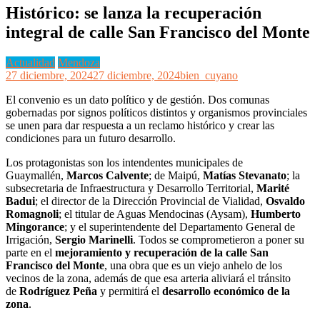
Histórico: se lanza la recuperación
integral de calle San Francisco del Monte
Actualidad
Mendoza
27 diciembre, 2024
27 diciembre, 2024
bien_cuyano
El convenio es un dato político y de gestión. Dos comunas
gobernadas por signos políticos distintos y organismos provinciales
se unen para dar respuesta a un reclamo histórico y crear las
condiciones para un futuro desarrollo.
Los protagonistas son los intendentes municipales de
Guaymallén,
Marcos Calvente
; de Maipú,
Matías Stevanato
; la
subsecretaria de Infraestructura y Desarrollo Territorial,
Marité
Badui
; el director de la Dirección Provincial de Vialidad,
Osvaldo
Romagnoli
; el titular de Aguas Mendocinas (Aysam),
Humberto
Mingorance
; y el superintendente del Departamento General de
Irrigación,
Sergio Marinelli
. Todos se comprometieron a poner su
parte en el
mejoramiento y recuperación de la calle San
Francisco del Monte
, una obra que es un viejo anhelo de los
vecinos de la zona, además de que esa arteria aliviará el tránsito
de
Rodríguez Peña
y permitirá el
desarrollo económico de la
zona
.