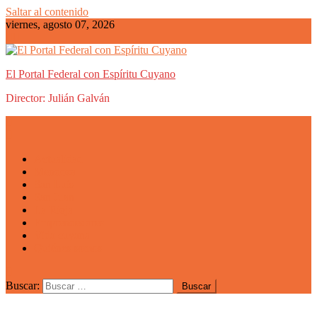
Saltar al contenido
viernes, agosto 07, 2026
El Portal Federal con Espíritu Cuyano
Director: Julián Galván
Actualidad
Mendoza
San Luis
San Juan
La Rioja
Emprendedores
Vida cuyana
Quiénes somos
Buscar: