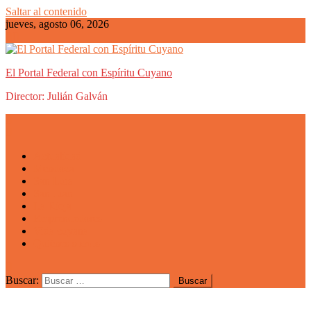
Saltar al contenido
jueves, agosto 06, 2026
El Portal Federal con Espíritu Cuyano
Director: Julián Galván
Actualidad
Mendoza
San Luis
San Juan
La Rioja
Emprendedores
Vida cuyana
Quiénes somos
Buscar: