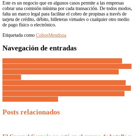
Este es un negocio que en algunos casos permite a las empresas
cobrar una comisión mínima por cada transacción. De todos modos,
falta un marco legal para facilitar el cobro de propinas a través de
tarjeta de crédito, débito, billeteras virtuales o cualquier otro medio
de pago físico o electrónico.
Etiquetada como
Cobos
Mendoza
Navegación de entradas
Las claves económicas de Fabián Medina «Con los mismos de
siempre, Caputo y Sturzenegger, vuelven a empeñar lingotes de oro
nacional para tratar de conseguir un préstamo por U$S 4.700
millones»
A pesar de la critica situación que viven los mendocinos, la casta
cornejista sigue de fiesta y Martin Kerchner celebra su cumple 50 y
sus 27 años viviendo del Estado viajando en moto por Europa y
reventando euros (de la tuya)
Posts relacionados