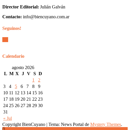
Director Editorial:
Julián Galván
Contacto:
info@biencuyano.com.ar
Seguinos!
Calendario
agosto 2026
L
M
X
J
V
S
D
1
2
3
4
5
6
7
8
9
10
11
12
13
14
15
16
17
18
19
20
21
22
23
24
25
26
27
28
29
30
31
« Jul
Copyright BienCuyano
|
Tema: News Portal de
Mystery Themes
.