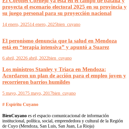
El Coronel Cornejo ya está en el campo de batalla y
proyecta el escenario electoral 2025 en su provincia y
su juego personal para su proyección nacional
14 enero, 2025
14 enero, 2025
bien_cuyano
El peronismo denuncia que la salud en Mendoza
está en “terapia intensiva” y apuntó a Suarez
6 abril, 2022
6 abril, 2022
bien_cuyano
Los ministros Stanley y Triaca en Mendoza:
Acordaron un plan de acción para el empleo joven y
recorrieron barrios humildes
5 mayo, 2017
5 mayo, 2017
bien_cuyano
# Espíritu Cuyano
BienCuyano
es el espacio comunicacional de información
institucional, política, social, emprendedora y cultural de la Región
de Cuyo (Mendoza, San Luis, San Juan, La Rioja)