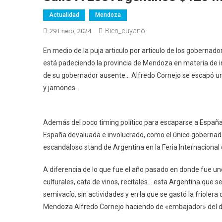
Actualidad
Mendoza
Bien_cuyano
29 Enero, 2024
En medio de la puja articulo por articulo de los gobernador
está padeciendo la provincia de Mendoza en materia de in
de su gobernador ausente… Alfredo Cornejo se escapó una
y jamones.
Además del poco timing político para escaparse a Españ
España devaluada e involucrado, como el único gobernador
escandaloso stand de Argentina en la Feria Internaciona
A diferencia de lo que fue el año pasado en donde fue u
culturales, cata de vinos, recitales… esta Argentina que 
semivacío, sin actividades y en la que se gastó la frioler
Mendoza Alfredo Cornejo haciendo de «embajador» del d