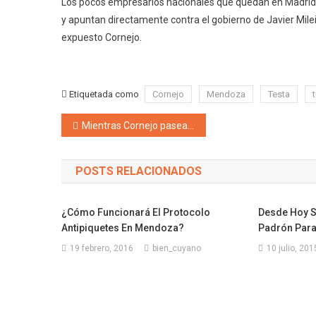
Los pocos empresarios nacionales que quedan en Madrid p
y apuntan directamente contra el gobierno de Javier Milei
expuesto Cornejo.
Etiquetada como
Cornejo
Mendoza
Testa
Navegación de entradas
Mientras Cornejo pasea por España, «el gobernador» Kerchner junto a la ministra de Seguridad Rus y el ministro de Defensa Nacional Petri se sacan fotitos con las mulas, en ese momento balean casa de la mujer que denunció un bunker narco en Godoy Cruz
POSTS RELACIONADOS
¿Cómo Funcionará El Protocolo
Desde Hoy S
Antipiquetes En Mendoza?
Padrón Para
19 febrero, 2016
bien_cuyano
10 julio, 201