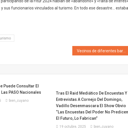
articipando de la Fitur 2024 hablan de «abandono» y «falta de interés
 y sus funcionarios vinculados al turismo. En todo ese desastre… estab
turismo
Vecinos de diferentes barrios de Godoy Cruz exigen más seguridad en el Departamento y aseguran que existen «zonas liberadas» para los delincuentes
e Puede Consultar El
 Las PASO Nacionales
Tras El Raid Mediático De Encuestas Y
Entrevistas A Cornejo Del Domingo,
5
bien_cuyano
Vadillo Desenmascara El Show Obvio
“Las Encuestas Del Poder No Predice
El Futuro, Lo Fabrican”
19 octubre, 2025
bien_cuyano