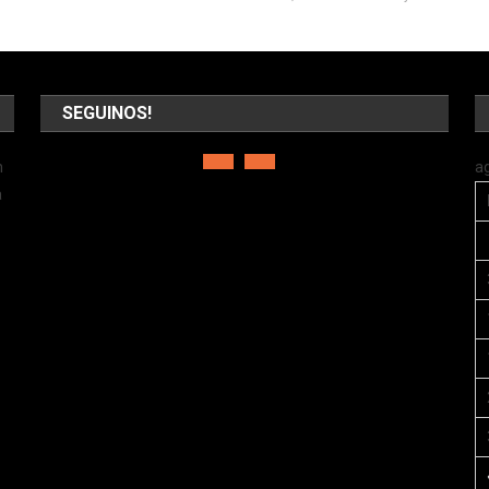
SEGUINOS!
n
a
a