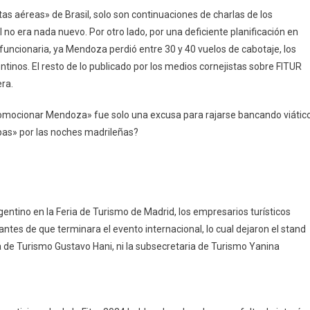
as aéreas» de Brasil, solo son continuaciones de charlas de los
l no era nada nuevo. Por otro lado, por una deficiente planificación en
funcionaria, ya Mendoza perdió entre 30 y 40 vuelos de cabotaje, los
entinos. El resto de lo publicado por los medios cornejistas sobre FITUR
ra.
promocionar Mendoza» fue solo una excusa para rajarse bancando viátic
apas» por las noches madrileñas?
entino en la Feria de Turismo de Madrid, los empresarios turísticos
antes de que terminara el evento internacional, lo cual dejaron el stand
a de Turismo Gustavo Hani, ni la subsecretaria de Turismo Yanina