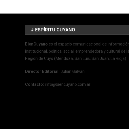
# ESPÍRITU CUYANO
BienCuyano
es el espacio comunicacional de informació
institucional, política, social, emprendedora y cultural de l
Región de Cuyo (Mendoza, San Luis, San Juan, La Rioja)
Director Editorial:
Julián Galván
Contacto:
info@biencuyano.com.ar