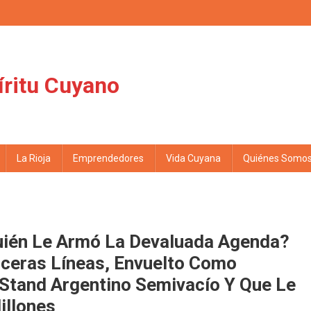
íritu Cuyano
La Rioja
Emprendedores
Vida Cuyana
Quiénes Somo
uién Le Armó La Devaluada Agenda?
ceras Líneas, Envuelto Como
Stand Argentino Semivacío Y Que Le
illones