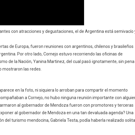
tantes con atracciones y degustaciones, el de Argentina está semivacío 
rtas de Europa, fueron reuniones con argentinos, chilenos y brasileños
entina. Por otro lado, Cornejo estuvo recorriendo las oficinas de
ismo de la Nación, Yanina Martinez, del cual pasó ignotamente, sin pena
 lo mostraron las redes.
 aparece en la foto, ni siquiera lo arroban para compartir el momento
e acompañaban a Cornejo, no hubo ninguna reunión importante con alguie
 le armaron al gobernador de Mendoza fueron con promotores y terceras
 exponer al gobernador de Mendoza en una tan devaluada agenda? Una
 del turismo mendocina, Gabriela Testa, podía haberla realizado solita