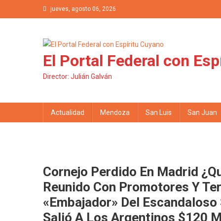
Saltar al contenido
jueves, agosto 06, 2026
El Portal Federal con Esp
Director: Julián Galván
Actualidad
Mendoza
San Luis
San Juan
Cornejo Perdido En Madrid ¿Q
Reunido Con Promotores Y Ter
«embajador» Del Escandaloso 
Salió A Los Argentinos $120 M