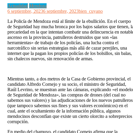
Actualidad
Mendoza
6 septiembre, 2023
6 septiembre, 2023
bien_cuyano
La Policía de Mendoza está al límite de la ebullición. En el cuerpo
de Seguridad hay mucha bronca por los bajos salarios que tienen, l
precariedad en la que intentan combatir una delincuencia en notabl
ascenso en la provincia, patrulleros destruidos que son «las
herramientas» de trabajo de los policías, una lucha contra el
narcotráfico sin serias estrategias más allá de cazar perejiles, una
internet que la pagan los propios policías de los bolsillos, sin balas,
sin chalecos nuevos, sin renovación de armas.
Mientras tanto, a dos metros de la Casa de Gobierno provincial, el
candidato Alfredo Cornejo y su socio, el ministro de Seguridad,
Raúl Levrino, se muestran ante las cámaras, explicando «el model
de Seguridad de Mendoza», las compras de drones (del cual no
sabemos sus valores) y las adjudicaciones de los nuevos patrulleros
(que tampoco sabemos sus fines y sus valores económicos) en el
cual, ante el ocultamiento de la información pública, algunos
mendocinos desconfían que existe un cierto olorcito a sobreprecios
corrupción.
En medio del chamuyo, el candidato Cornejo afirma que la