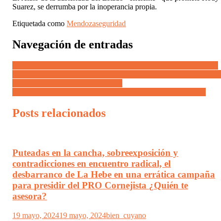
Suarez, se derrumba por la inoperancia propia.
Etiquetada como
Mendoza
seguridad
Navegación de entradas
De Marchi propone reducir la alícuota del Impuesto Inmobiliario a
un 50% «Debemos cambiar esta Mendoza de los salarios más bajo
del país y los impuestos más caros»
Salario Mínimo Municipal: la nueva propuesta de Parisi-Ilardo
Posts relacionados
Puteadas en la cancha, sobreexposición y
contradicciones en encuentro radical, el
desbarranco de La Hebe en una errática campaña
para presidir del PRO Cornejista ¿Quién te
asesora?
19 mayo, 2024
19 mayo, 2024
bien_cuyano