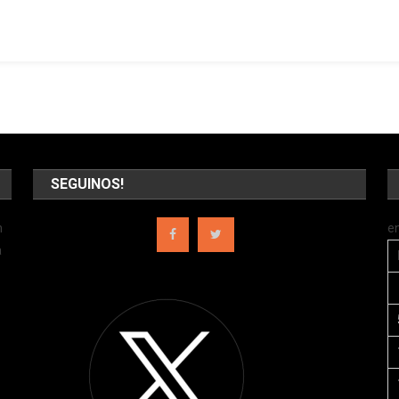
SEGUINOS!
n
e
a