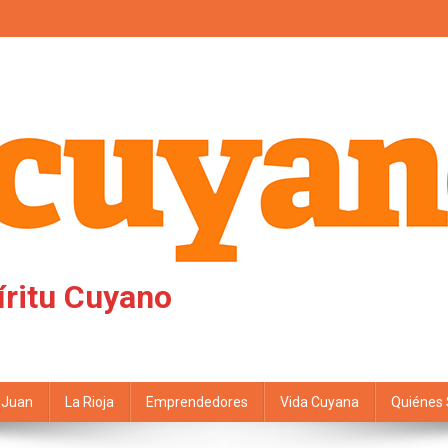
íritu Cuyano
 Juan
La Rioja
Emprendedores
Vida Cuyana
Quiénes