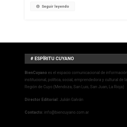
Seguir leyendo
# ESPÍRITU CUYANO
BienCuyano
es el espacio comunicacional de informació
institucional, política, social, emprendedora y cultural de l
Región de Cuyo (Mendoza, San Luis, San Juan, La Rioja)
Director Editorial:
Julián Galván
Contacto:
info@biencuyano.com.ar