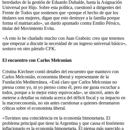
heredados de la gestión de Eduardo Duhalde, hasta la Asignación
Universal por Hijo. Sobre esta política, cuestionó a dirigentes del
Frente de Todos que sostienen que «porque el hecho de que los
titulares son mujeres, digan que esto destruye a la familia porque
forma el matriarcado», un dardo apuntado contra Emilio Pérsico,
titular del Movimiento Evita.
«A esto lo he charlado mucho con Juan Grabois: creo que tenemos
que empezar a discutir la necesidad de un ingreso universal básico»,
sostuvo en otro párrafo CFK.
El encuentro con Carlos Melconian
Cristina Kirchner contó detalles del encuentro que mantuvo con
Carlos Melconián, economista liberal y representante de la
Fundación Mediterránea. «Está claro que Carlos Melconian no
piensa como yo, ni yo pienso como él, pero me gusta escuchar a
todos, porque a lo mejor estoy equivocada», se sinceró, antes de
meterse a detallar su mirada acerca del déficit fiscal y su impacto en
la macroeconomía, no sin antes cuestionar a quienes derramaron
críticas sobre el economista liberal.
«Tuvimos una coincidencia en la economía bimonetaria. El
problema principal que tiene la Argentina y que causa el fenómeno
inflacionario es la economía bimonetaria. Él piensa más parecido a