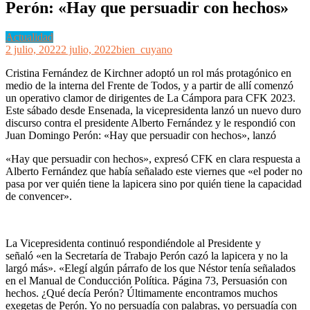
Perón: «Hay que persuadir con hechos»
Actualidad
2 julio, 2022
2 julio, 2022
bien_cuyano
Cristina Fernández de Kirchner adoptó un rol más protagónico en
medio de la interna del Frente de Todos, y a partir de allí comenzó
un operativo clamor de dirigentes de La Cámpora para CFK 2023.
Este sábado desde Ensenada, la vicepresidenta lanzó un nuevo duro
discurso contra el presidente Alberto Fernández y le respondió con
Juan Domingo Perón: «Hay que persuadir con hechos», lanzó
«Hay que persuadir con hechos», expresó CFK en clara respuesta a
Alberto Fernández que había señalado este viernes que «el poder no
pasa por ver quién tiene la lapicera sino por quién tiene la capacidad
de convencer».
La Vicepresidenta continuó respondiéndole al Presidente y
señaló «en la Secretaría de Trabajo Perón cazó la lapicera y no la
largó más». «Elegí algún párrafo de los que Néstor tenía señalados
en el Manual de Conducción Política. Página 73, Persuasión con
hechos. ¿Qué decía Perón? Últimamente encontramos muchos
exegetas de Perón. Yo no persuadía con palabras, yo persuadía con