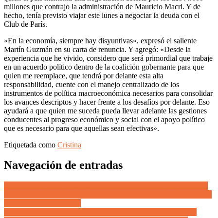
millones que contrajo la administración de Mauricio Macri. Y de
hecho, tenía previsto viajar este lunes a negociar la deuda con el
Club de París.
«En la economía, siempre hay disyuntivas», expresó el saliente
Martín Guzmán en su carta de renuncia. Y agregó: «Desde la
experiencia que he vivido, considero que será primordial que trabaje
en un acuerdo político dentro de la coalición gobernante para que
quien me reemplace, que tendrá por delante esta alta
responsabilidad, cuente con el manejo centralizado de los
instrumentos de política macroeconómica necesarios para consolidar
los avances descriptos y hacer frente a los desafíos por delante. Eso
ayudará a que quien me suceda pueda llevar adelante las gestiones
conducentes al progreso económico y social con el apoyo político
que es necesario para que aquellas sean efectivas».
Etiquetada como
Cristina
Navegación de entradas
Kerchner «No hay explicación razonable para que el Ministerio de
Desarrollo Social de la Nación deje afuera a Mendoza del programa
de políticas alimentarias»
Con el apoyo del Partido Verde, los rehenes afiliados de OSEP