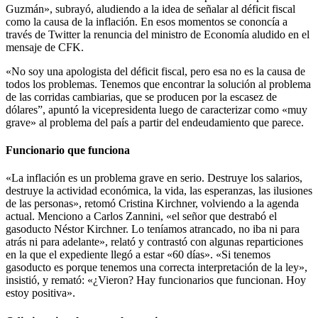
Guzmán», subrayó, aludiendo a la idea de señalar al déficit fiscal
como la causa de la inflación. En esos momentos se cononcía a
través de Twitter la renuncia del ministro de Economía aludido en el
mensaje de CFK.
«No soy una apologista del déficit fiscal, pero esa no es la causa de
todos los problemas. Tenemos que encontrar la solución al problema
de las corridas cambiarias, que se producen por la escasez de
dólares”, apuntó la vicepresidenta luego de caracterizar como «muy
grave» al problema del país a partir del endeudamiento que parece.
Funcionario que funciona
«La inflación es un problema grave en serio. Destruye los salarios,
destruye la actividad económica, la vida, las esperanzas, las ilusiones
de las personas», retomó Cristina Kirchner, volviendo a la agenda
actual. Menciono a Carlos Zannini, «el señor que destrabó el
gasoducto Néstor Kirchner. Lo teníamos atrancado, no iba ni para
atrás ni para adelante», relató y contrastó con algunas reparticiones
en la que el expediente llegó a estar «60 días». «Si tenemos
gasoducto es porque tenemos una correcta interpretación de la ley»,
insistió, y remató: «¿Vieron? Hay funcionarios que funcionan. Hoy
estoy positiva».