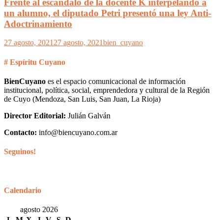
Frente al escándalo de la docente K interpelando a
un alumno, el diputado Petri presentó una ley Anti-
Adoctrinamiento
27 agosto, 2021
27 agosto, 2021
bien_cuyano
# Espíritu Cuyano
BienCuyano
es el espacio comunicacional de información
institucional, política, social, emprendedora y cultural de la Región
de Cuyo (Mendoza, San Luis, San Juan, La Rioja)
Director Editorial:
Julián Galván
Contacto:
info@biencuyano.com.ar
Seguinos!
Calendario
agosto 2026
L
M
X
J
V
S
D