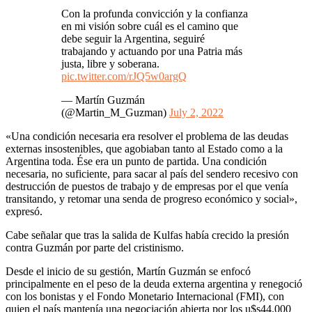
Con la profunda convicción y la confianza
en mi visión sobre cuál es el camino que
debe seguir la Argentina, seguiré
trabajando y actuando por una Patria más
justa, libre y soberana.
pic.twitter.com/rJQ5w0argQ
— Martín Guzmán
(@Martin_M_Guzman)
July 2, 2022
«Una condición necesaria era resolver el problema de las deudas
externas insostenibles, que agobiaban tanto al Estado como a la
Argentina toda. Ése era un punto de partida. Una condición
necesaria, no suficiente, para sacar al país del sendero recesivo con
destrucción de puestos de trabajo y de empresas por el que venía
transitando, y retomar una senda de progreso económico y social»,
expresó.
Cabe señalar que tras la salida de Kulfas había crecido la presión
contra Guzmán por parte del cristinismo.
Desde el inicio de su gestión, Martín Guzmán se enfocó
principalmente en el peso de la deuda externa argentina y renegoció
con los bonistas y el Fondo Monetario Internacional (FMI), con
quien el país mantenía una negociación abierta por los u$s44.000