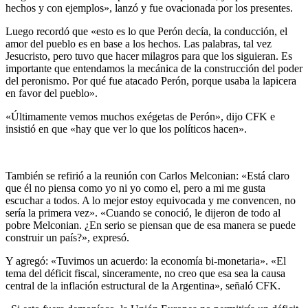
hechos y con ejemplos», lanzó y fue ovacionada por los presentes.
Luego recordó que «esto es lo que Perón decía, la conducción, el
amor del pueblo es en base a los hechos. Las palabras, tal vez
Jesucristo, pero tuvo que hacer milagros para que los siguieran. Es
importante que entendamos la mecánica de la construcción del poder
del peronismo. Por qué fue atacado Perón, porque usaba la lapicera
en favor del pueblo».
«Últimamente vemos muchos exégetas de Perón», dijo CFK e
insistió en que «hay que ver lo que los políticos hacen».
También se refirió a la reunión con Carlos Melconian: «Está claro
que él no piensa como yo ni yo como el, pero a mi me gusta
escuchar a todos. A lo mejor estoy equivocada y me convencen, no
sería la primera vez». «Cuando se conoció, le dijeron de todo al
pobre Melconian. ¿En serio se piensan que de esa manera se puede
construir un país?», expresó.
Y agregó: «Tuvimos un acuerdo: la economía bi-monetaria». «El
tema del déficit fiscal, sinceramente, no creo que esa sea la causa
central de la inflación estructural de la Argentina», señaló CFK.