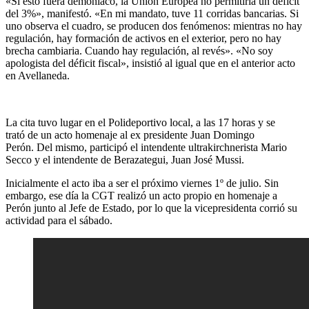
«Si esto fuera demoníaco, la Unión Europea no permitiría un déficit
del 3%», manifestó. «En mi mandato, tuve 11 corridas bancarias. Si
uno observa el cuadro, se producen dos fenómenos: mientras no hay
regulación, hay formación de activos en el exterior, pero no hay
brecha cambiaria. Cuando hay regulación, al revés». «No soy
apologista del déficit fiscal», insistió al igual que en el anterior acto
en Avellaneda.
La cita tuvo lugar en el Polideportivo local, a las 17 horas y se
trató de un acto homenaje al ex presidente Juan Domingo
Perón. Del mismo, participó el intendente ultrakirchnerista Mario
Secco y el intendente de Berazategui, Juan José Mussi.
Inicialmente el acto iba a ser el próximo viernes 1º de julio. Sin
embargo, ese día la CGT realizó un acto propio en homenaje a
Perón junto al Jefe de Estado, por lo que la vicepresidenta corrió su
actividad para el sábado.