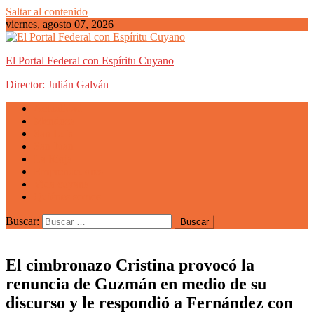
Saltar al contenido
viernes, agosto 07, 2026
El Portal Federal con Espíritu Cuyano
Director: Julián Galván
Actualidad
Mendoza
San Luis
San Juan
La Rioja
Emprendedores
Vida cuyana
Quiénes somos
Buscar:
El cimbronazo Cristina provocó la
renuncia de Guzmán en medio de su
discurso y le respondió a Fernández con