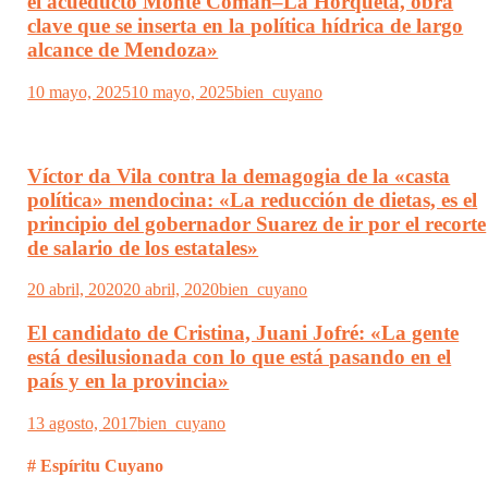
el acueducto Monte Comán–La Horqueta, obra
clave que se inserta en la política hídrica de largo
alcance de Mendoza»
10 mayo, 2025
10 mayo, 2025
bien_cuyano
Víctor da Vila contra la demagogia de la «casta
política» mendocina: «La reducción de dietas, es el
principio del gobernador Suarez de ir por el recorte
de salario de los estatales»
20 abril, 2020
20 abril, 2020
bien_cuyano
El candidato de Cristina, Juani Jofré: «La gente
está desilusionada con lo que está pasando en el
país y en la provincia»
13 agosto, 2017
bien_cuyano
# Espíritu Cuyano