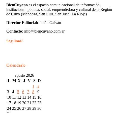
BienCuyano
es el espacio comunicacional de información
institucional, política, social, emprendedora y cultural de la Región
de Cuyo (Mendoza, San Luis, San Juan, La Rioja)
Director Editorial:
Julián Galván
Contacto:
info@biencuyano.com.ar
Seguinos!
Calendario
agosto 2026
L
M
X
J
V
S
D
1
2
3
4
5
6
7
8
9
10
11
12
13
14
15
16
17
18
19
20
21
22
23
24
25
26
27
28
29
30