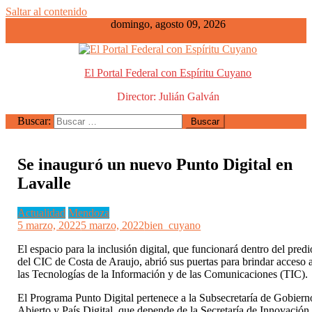
Saltar al contenido
domingo, agosto 09, 2026
El Portal Federal con Espíritu Cuyano
Director: Julián Galván
Buscar:
Se inauguró un nuevo Punto Digital en
Lavalle
Actualidad
Mendoza
5 marzo, 2022
5 marzo, 2022
bien_cuyano
El espacio para la inclusión digital, que funcionará dentro del predi
del CIC de Costa de Araujo, abrió sus puertas para brindar acceso 
las Tecnologías de la Información y de las Comunicaciones (TIC).
El Programa Punto Digital pertenece a la Subsecretaría de Gobiern
Abierto y País Digital, que depende de la Secretaría de Innovación