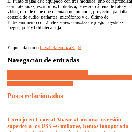
El Punto digital está equipado con tres módulos, uno de Aprendiza
con notebooks, escritorios, biblioteca, televisor cámara de foto y
video; otro de Cine que cuenta con notebook, proyector, pantalla,
consola de audio, parlantes, micrófonos y el último de
Entretenimiento con 2 televisores, consolas de juego, Joysticks,
juegos, puff y biblioteca baja.
Etiquetada como
Lavalle
Mendoza
Righi
Navegación de entradas
Se inauguró el primer cajero de La Favorita
Tras dos años de silencio, la Vía Blanca volvió a brillar en las calle
de la Mendoza popular y vendimial
Posts relacionados
Cornejo en General Alvear «Con una inversión
superior a los U$S 46 millones, hemos inaugurado