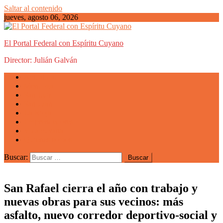
Saltar al contenido
jueves, agosto 06, 2026
El Portal Federal con Espíritu Cuyano
Director: Julián Galván
Actualidad
Mendoza
San Luis
San Juan
La Rioja
Emprendedores
Vida cuyana
Quiénes somos
Buscar:
San Rafael cierra el año con trabajo y
nuevas obras para sus vecinos: más
asfalto, nuevo corredor deportivo-social y