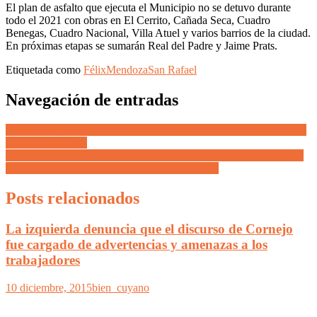
El plan de asfalto que ejecuta el Municipio no se detuvo durante
todo el 2021 con obras en El Cerrito, Cañada Seca, Cuadro
Benegas, Cuadro Nacional, Villa Atuel y varios barrios de la ciudad.
En próximas etapas se sumarán Real del Padre y Jaime Prats.
Etiquetada como
Félix
Mendoza
San Rafael
Navegación de entradas
Con mucha tristeza, Lavalle cancela su fiesta popular «Sin cosecha,
no hay Vendimia»
Hoy empieza el verano, y Luján de Cuyo se postula como el mejor
lugar de la provincia para disfrutar la temporada
Posts relacionados
La izquierda denuncia que el discurso de Cornejo
fue cargado de advertencias y amenazas a los
trabajadores
10 diciembre, 2015
bien_cuyano