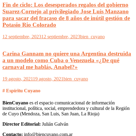
Fin de ciclo: Los desesperados regalos del gobierno
Suarez-Cornejo al privilegiado Jose Luis Manzano
para sacar del fracaso de 8 años de inútil gestión de
Potasio Rio Colorado
12 septiembre, 2023
12 septiembre, 2023
bien_cuyano
Carina Gannam no quiere una Argentina destruida
a un modelo como Cuba o Venezuela «¿De qué
carnaval me hablás, Anabel?»
19 agosto, 2021
19 agosto, 2021
bien_cuyano
# Espíritu Cuyano
BienCuyano
es el espacio comunicacional de información
institucional, política, social, emprendedora y cultural de la Región
de Cuyo (Mendoza, San Luis, San Juan, La Rioja)
Director Editorial:
Julián Galván
Contacto:
info@biencuyano.com.ar