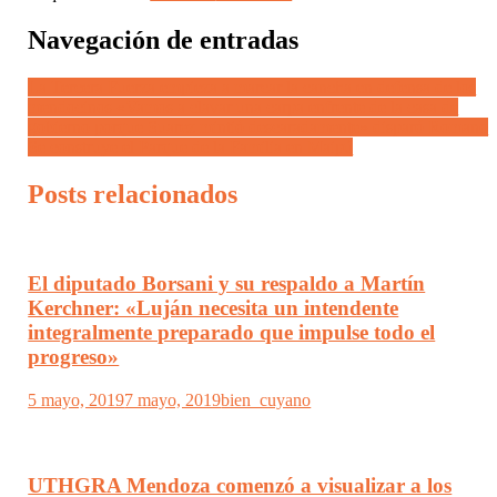
Navegación de entradas
La Tercera Fuerza empieza a marcar la cancha en defensa de los
mendocinos «Vamos a clavar una carpa enfrente de la casa de
gobierno porque Suarez mintió descaradamente» disparó Romano
Se construye el Parque de la Familia en Maipú
Posts relacionados
El diputado Borsani y su respaldo a Martín
Kerchner: «Luján necesita un intendente
integralmente preparado que impulse todo el
progreso»
5 mayo, 2019
7 mayo, 2019
bien_cuyano
UTHGRA Mendoza comenzó a visualizar a los