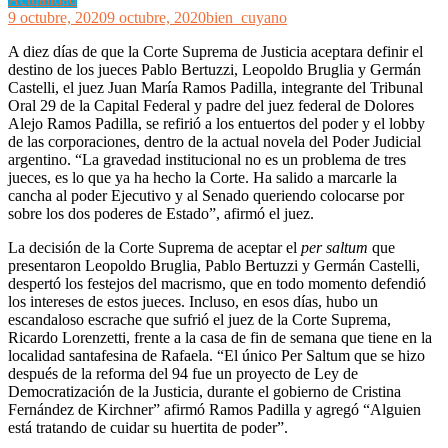
9 octubre, 2020
9 octubre, 2020
bien_cuyano
A diez días de que la Corte Suprema de Justicia aceptara definir el
destino de los jueces Pablo Bertuzzi, Leopoldo Bruglia y Germán
Castelli, el juez Juan María Ramos Padilla, integrante del Tribunal
Oral 29 de la Capital Federal y padre del juez federal de Dolores
Alejo Ramos Padilla, se refirió a los entuertos del poder y el lobby
de las corporaciones, dentro de la actual novela del Poder Judicial
argentino. “La gravedad institucional no es un problema de tres
jueces, es lo que ya ha hecho la Corte. Ha salido a marcarle la
cancha al poder Ejecutivo y al Senado queriendo colocarse por
sobre los dos poderes de Estado”, afirmó el juez.
La decisión de la Corte Suprema de aceptar el
per saltum
que
presentaron Leopoldo Bruglia, Pablo Bertuzzi y Germán Castelli,
despertó los festejos del macrismo, que en todo momento defendió
los intereses de estos jueces. Incluso, en esos días, hubo un
escandaloso escrache que sufrió el juez de la Corte Suprema,
Ricardo Lorenzetti, frente a la casa de fin de semana que tiene en la
localidad santafesina de Rafaela. “El único Per Saltum que se hizo
después de la reforma del 94 fue un proyecto de Ley de
Democratización de la Justicia, durante el gobierno de Cristina
Fernández de Kirchner” afirmó Ramos Padilla y agregó “Alguien
está tratando de cuidar su huertita de poder”.