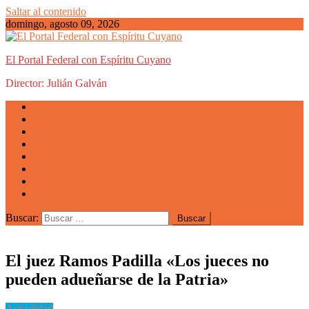
Saltar al contenido
domingo, agosto 09, 2026
El Portal Federal con Espíritu Cuyano
Director: Julián Galván
Actualidad
Mendoza
San Luis
San Juan
La Rioja
Emprendedores
Vida cuyana
Quiénes somos
Buscar:
El juez Ramos Padilla «Los jueces no
pueden adueñarse de la Patria»
Actualidad