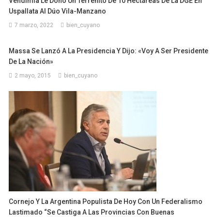
Vendimia Le Donó Un Terrenito De 10 Hectáreas De La DGE En
Uspallata Al Dúo Vila-Manzano
7 marzo, 2022
bien_cuyano
Massa Se Lanzó A La Presidencia Y Dijo: «Voy A Ser Presidente
De La Nación»
2 mayo, 2015
bien_cuyano
Cornejo Y La Argentina Populista De Hoy Con Un Federalismo
Lastimado “Se Castiga A Las Provincias Con Buenas