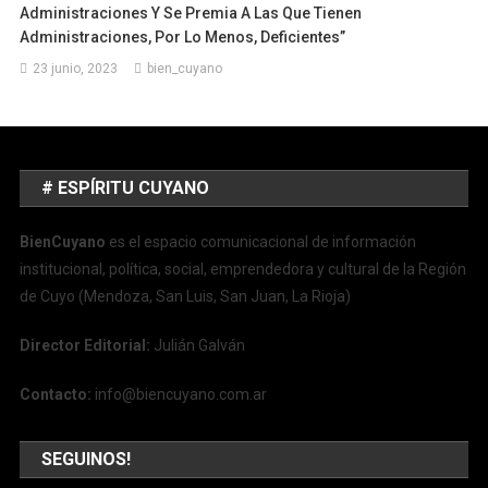
Administraciones Y Se Premia A Las Que Tienen
Administraciones, Por Lo Menos, Deficientes”
23 junio, 2023
bien_cuyano
# ESPÍRITU CUYANO
BienCuyano
es el espacio comunicacional de información
institucional, política, social, emprendedora y cultural de la Región
de Cuyo (Mendoza, San Luis, San Juan, La Rioja)
Director Editorial:
Julián Galván
Contacto:
info@biencuyano.com.ar
SEGUINOS!