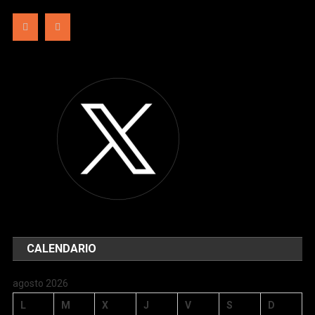
CALENDARIO
agosto 2026
L
M
X
J
V
S
D