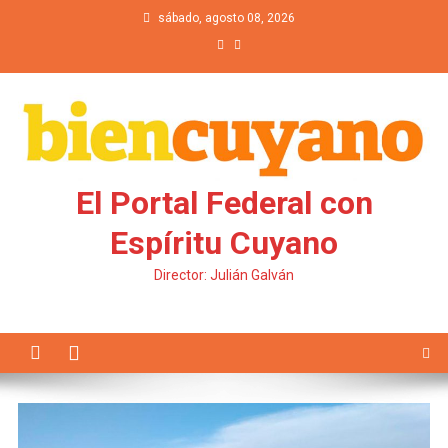
Saltar al contenido
sábado, agosto 08, 2026
El Portal Federal con
Espíritu Cuyano
Director: Julián Galván