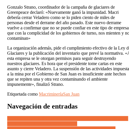
Gonzalo Strano, coordinador de la campaña de glaciares de
Greenpeace declaró: «Nuevamente ganó la impunidad. Macri
debería cerrar Veladero como se lo piden ciento de miles de
personas desde el derrame del año pasado. Este nuevo derrame
vuelve a confirmar que no se puede confiar en este tipo de empresa
que con la complicidad de los gobiernos de turno, nos mienten y n
contaminan»
La organización además, pide el cumplimiento efectivo de la Ley d
Glaciares y la publicación del inventario que prevé la normativa. «
esta empresa se le otorgan permisos para seguir destruyendo
nuestros glaciares. Es hora que el presidente tome cartas en este
asunto y cierre Veladero. La suspensión de las actividades impuest
a la mina por el Gobierno de San Juan es insuficiente ante hechos
que se repiten una y otra vez contaminando el ambiente
impunemente», finalizó Strano.
Etiquetada como
Macri
minería
San Juan
Navegación de entradas
A sala llena, la diseñadora Rosan Bosch explicó en San Luis como
el diseño ayuda para aprender jugando
Los 9 meses de Cornejo: Hacia un callejón sin salida, por la