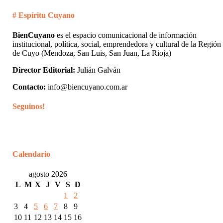
# Espíritu Cuyano
BienCuyano
es el espacio comunicacional de información
institucional, política, social, emprendedora y cultural de la Región
de Cuyo (Mendoza, San Luis, San Juan, La Rioja)
Director Editorial:
Julián Galván
Contacto:
info@biencuyano.com.ar
Seguinos!
Calendario
agosto 2026
L
M
X
J
V
S
D
1
2
3
4
5
6
7
8
9
10
11
12
13
14
15
16