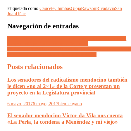
Etiquetada como
Caucete
Chimbas
Gioja
Rawson
Rivadavia
San
Juan
Uñac
Navegación de entradas
El intendente de Tupungato escuchó los reclamos de justicia y se
comprometió profundizar el tema Seguridad
En San Luis todas las escuelas tendrán internet de banda ancha y s
capacitarán a los docentes en nuevas tecnologías
Posts relacionados
Los senadores del radicalismo mendocino también
le dicen «no al 2×1» de la Corte y presentan un
proyecto en la Legislatura provincial
6 mayo, 2017
6 mayo, 2017
bien_cuyano
El senador mendocino Víctor da Vila nos cuenta
«La Perla, la condena a Menéndez y mi viejo»