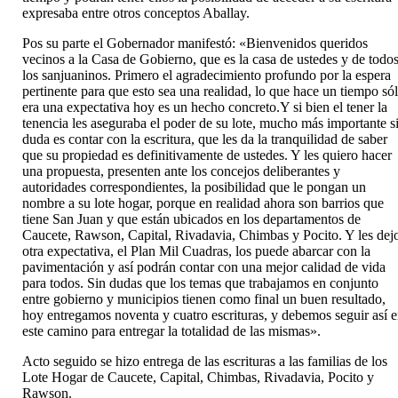
expresaba entre otros conceptos Aballay.
Pos su parte el Gobernador manifestó: «Bienvenidos queridos
vecinos a la Casa de Gobierno, que es la casa de ustedes y de todo
los sanjuaninos. Primero el agradecimiento profundo por la espera
pertinente para que esto sea una realidad, lo que hace un tiempo só
era una expectativa hoy es un hecho concreto.Y si bien el tener la
tenencia les aseguraba el poder de su lote, mucho más importante s
duda es contar con la escritura, que les da la tranquilidad de saber
que su propiedad es definitivamente de ustedes. Y les quiero hacer
una propuesta, presenten ante los concejos deliberantes y
autoridades correspondientes, la posibilidad que le pongan un
nombre a su lote hogar, porque en realidad ahora son barrios que
tiene San Juan y que están ubicados en los departamentos de
Caucete, Rawson, Capital, Rivadavia, Chimbas y Pocito. Y les dej
otra expectativa, el Plan Mil Cuadras, los puede abarcar con la
pavimentación y así podrán contar con una mejor calidad de vida
para todos. Sin dudas que los temas que trabajamos en conjunto
entre gobierno y municipios tienen como final un buen resultado,
hoy entregamos noventa y cuatro escrituras, y debemos seguir así 
este camino para entregar la totalidad de las mismas».
Acto seguido se hizo entrega de las escrituras a las familias de los
Lote Hogar de Caucete, Capital, Chimbas, Rivadavia, Pocito y
Rawson.