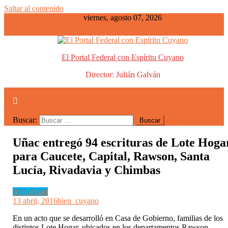
Saltar al contenido
viernes, agosto 07, 2026
El Portal Federal con Espíritu Cuyano
Director: Julián Galván
Buscar:
Uñac entregó 94 escrituras de Lote Hoga
para Caucete, Capital, Rawson, Santa
Lucía, Rivadavia y Chimbas
Actualidad
13 abril, 2016
bien_cuyano
En un acto que se desarrolló en Casa de Gobierno, familias de los
distintos Lote Hogar, ubicados en los departamentos Rawson,