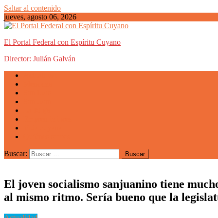
Saltar al contenido
jueves, agosto 06, 2026
El Portal Federal con Espíritu Cuyano
Director: Julián Galván
Actualidad
Mendoza
San Luis
San Juan
La Rioja
Emprendedores
Vida cuyana
Quiénes somos
Buscar:
El joven socialismo sanjuanino tiene much
al mismo ritmo. Sería bueno que la legislat
Actualidad