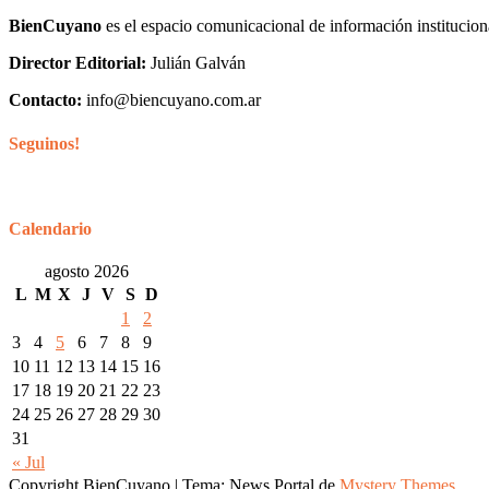
BienCuyano
es el espacio comunicacional de información institucion
Director Editorial:
Julián Galván
Contacto:
info@biencuyano.com.ar
Seguinos!
Calendario
agosto 2026
L
M
X
J
V
S
D
1
2
3
4
5
6
7
8
9
10
11
12
13
14
15
16
17
18
19
20
21
22
23
24
25
26
27
28
29
30
31
« Jul
Copyright BienCuyano
|
Tema: News Portal de
Mystery Themes
.