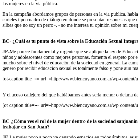
las mujeres en la via pública.
En la campaña abordamos grupos de personas en la via publica, hablam
carteles tipo cuadro de diálogo en donde se presentan respuestas que 
silbes que no soy un perro», «no me interesa tu opinión sobre mi cuer
BC- ¿Cuál es tu punto de vista sobre la Educación Sexual Integra
JF-
Me parece fundamental y urgente que se aplique la ley de Educación
niños y adolescentes como mejores personas, fomenta el respeto por el o
mucho sobre el nivel de educación de la sociedad en general. La camp
genero por recibir educacion sexual es totalmente falso y pone aun mas
[ot-caption title=»» url=»http://www.biencuyano.com.ar/wp-content/u
Y el acoso callejero del que hablábamos antes seria menor o dejaría de e
[ot-caption title=»» url=»http://www.biencuyano.com.ar/wp-content/u
BC-¿Cómo ves el rol de la mujer dentro de la sociedad sanjuanin
trabajar en San Juan?
JF-
La mujer poco a poco va ganando espacios en todos ámbitos, es un