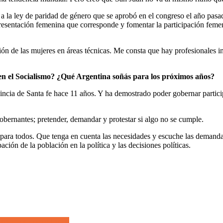
a a la ley de paridad de género que se aprobó en el congreso el año pasa
esentación femenina que corresponde y fomentar la participación femeni
ón de las mujeres en áreas técnicas. Me consta que hay profesionales in
 en el Socialismo? ¿Qué Argentina soñás para los próximos años?
rovincia de Santa fe hace 11 años. Y ha demostrado poder gobernar parti
obernantes; pretender, demandar y protestar si algo no se cumple.
ara todos. Que tenga en cuenta las necesidades y escuche las demandas 
ión de la población en la política y las decisiones políticas.
residuos domiciliarios