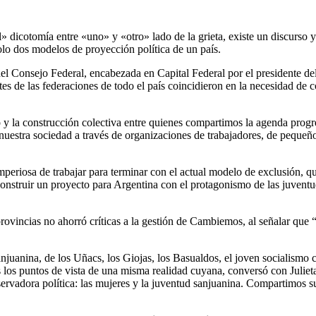
 dicotomía entre «uno» y «otro» lado de la grieta, existe un discurso 
lo dos modelos de proyección política de un país.
 Consejo Federal, encabezada en Capital Federal por el presidente del 
s de las federaciones de todo el país coincidieron en la necesidad de co
 y la construcción colectiva entre quienes compartimos la agenda progresi
e nuestra sociedad a través de organizaciones de trabajadores, de peque
periosa de trabajar para terminar con el actual modelo de exclusión, qu
a construir un proyecto para Argentina con el protagonismo de las juvent
rovincias no ahorró críticas a la gestión de Cambiemos, al señalar que “
anjuanina, de los Uñacs, los Giojas, los Basualdos, el joven socialismo 
os puntos de vista de una misma realidad cuyana, conversó con Julieta 
ervadora política: las mujeres y la juventud sanjuanina. Compartimos su