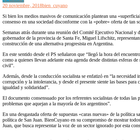
20 noviembre, 2018
bien_cuyano
Si bien los medios masivos de comunicación plantean una «superficial»
consenso en una sociedad disconforme con la «pobre» oferta de tan so
Semanas atrás durante una reunión del Comité Ejecutivo Nacional y del
gobernador de la provincia de Santa Fe, Miguel Lifschitz, representante
construcción de una alternativa progresista en Argentina.
En este sentido desde el PS señalaron que “llegó la hora del encuentro
como a quienes llevan adelante esta agenda desde distintas esferas d
civil”.
Además, desde la conducción socialista se enfatizó en “la necesidad im
corrupción y la intolerancia, y desde el presente siente las bases par
igualdad y solidaridad”.
El documento consensuado por los referentes socialistas de todas las p
problemas que aquejan a la mayoría de los argentinos”.
En una desgastada oferta de supuestas «caras nuevas» de la política s
política de San Juan. BienCuyano en su compromiso de mostrar todos l
Juan, que busca representar la voz de un sector ignorado por esta cons