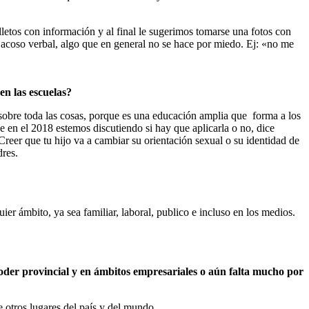
etos con información y al final le sugerimos tomarse una fotos con
e acoso verbal, algo que en general no se hace por miedo. Ej: «no me
en las escuelas?
r sobre toda las cosas, porque es una educación amplia que forma a los
ue en el 2018 estemos discutiendo si hay que aplicarla o no, dice
eer que tu hijo va a cambiar su orientación sexual o su identidad de
dres.
uier ámbito, ya sea familiar, laboral, publico e incluso en los medios.
oder provincial y en ámbitos empresariales o aún falta mucho por
otros lugares del país y del mundo.