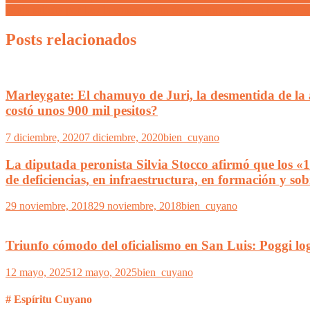
Gioja solicita por Ley la construcción de un monumento en homenaje 
Posts relacionados
Marleygate: El chamuyo de Juri, la desmentida de la 
costó unos 900 mil pesitos?
7 diciembre, 2020
7 diciembre, 2020
bien_cuyano
La diputada peronista Silvia Stocco afirmó que los «
de deficiencias, en infraestructura, en formación y so
29 noviembre, 2018
29 noviembre, 2018
bien_cuyano
Triunfo cómodo del oficialismo en San Luis: Poggi lo
12 mayo, 2025
12 mayo, 2025
bien_cuyano
# Espíritu Cuyano