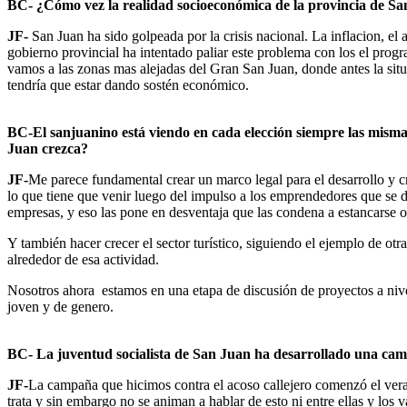
BC- ¿Cómo vez la realidad socioeconómica de la provincia de Sa
JF-
San Juan ha sido golpeada por la crisis nacional. La inflacion, el
gobierno provincial ha intentado paliar este problema con los el prog
vamos a las zonas mas alejadas del Gran San Juan, donde antes la situ
tendría que estar dando sostén económico.
BC-El sanjuanino está viendo en cada elección siempre las misma
Juan crezca?
JF-
Me parece fundamental crear un marco legal para el desarrollo y 
lo que tiene que venir luego del impulso a los emprendedores que se 
empresas, y eso las pone en desventaja que las condena a estancarse o
Y también hacer crecer el sector turístico, siguiendo el ejemplo de o
alrededor de esa actividad.
Nosotros ahora estamos en una etapa de discusión de proyectos a nivel
joven y de genero.
BC- La juventud socialista de San Juan ha desarrollado una camp
JF-
La campaña que hicimos contra el acoso callejero comenzó el ver
trata y sin embargo no se animan a hablar de esto ni entre ellas y los