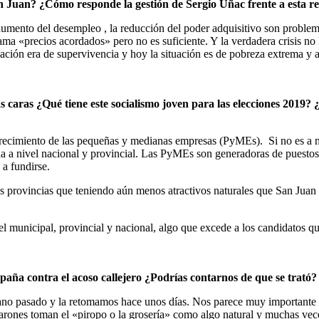
n Juan? ¿Cómo responde la gestión de Sergio Uñac frente a esta r
 aumento del desempleo , la reducción del poder adquisitivo son problema
rama «precios acordados» pero no es suficiente. Y la verdadera crisis n
ación era de supervivencia y hoy la situación es de pobreza extrema y 
s caras ¿Qué tiene este socialismo joven para las elecciones 2019
crecimiento de las pequeñas y medianas empresas (PyMEs). Si no es a ni
da a nivel nacional y provincial. Las PyMEs son generadoras de puestos
 a fundirse.
tras provincias que teniendo aún menos atractivos naturales que San Jua
 municipal, provincial y nacional, algo que excede a los candidatos qu
aña contra el acoso callejero ¿Podrías contarnos de que se trató?
ano pasado y la retomamos hace unos días. Nos parece muy importante 
 varones toman el «piropo o la grosería» como algo natural y muchas vec