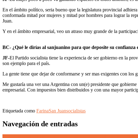
En el ámbito político, seria bueno que la legislatura provincial adhier
conformada mitad por mujeres y mitad por hombres para lograr la repr
Juan.
Y en el ámbito empresarial, veo un atraso muy grande de la participaci
BC- ¿Qué le dirías al sanjuanino para que deposite su confianza
JF-
El Partido socialista tiene la experiencia de ser gobierno en la p
son ejemplo para el país.
La gente tiene que dejar de conformarse y ser mas exigentes con los g
Me gustaría una ver una Argentina con un(e) presidente que gobierne p
empresarial. Con impuestos bien distribuidos y con una mayor participac
Etiquetada como
Farina
San Juan
socialistas
Navegación de entradas
Cobos presentó un proyecto en el Congreso Nacional para reducir los 