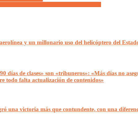
a los tripulantes del ARA San Juan en Mar del Plata
aerolínea y un millonario uso del helicóptero del Esta
190 días de clases» son «tribuneros»: «Más días no ase
bre todo falta actualización de contenidos»
gró una victoria más que contundente, con una diferen