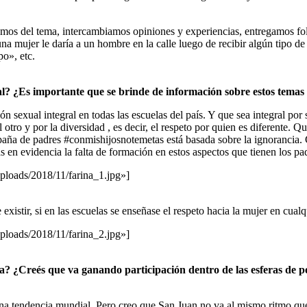
os del tema, intercambiamos opiniones y experiencias, entregamos foll
una mujer le daría a un hombre en la calle luego de recibir algún tipo d
po», etc.
l? ¿Es importante que se brinde de información sobre estos temas 
 sexual integral en todas las escuelas del país. Y que sea integral po
tro y por la diversidad , es decir, el respeto por quien es diferente. Q
aña de padres #conmishijosnotemetas está basada sobre la ignorancia. Cr
 en evidencia la falta de formación en estos aspectos que tienen los pa
ploads/2018/11/farina_1.jpg»]
xistir, si en las escuelas se enseñase el respeto hacia la mujer en cualq
ploads/2018/11/farina_2.jpg»]
a? ¿Creés que va ganando participación dentro de las esferas de p
a tendencia mundial. Pero creo que San Juan no va al mismo ritmo que 