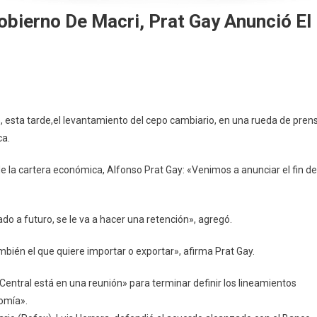
bierno De Macri, Prat Gay Anunció El
e, esta tarde,el levantamiento del cepo cambiario, en una rueda de pren
ca.
 de la cartera económica, Alfonso Prat Gay: «Venimos a anunciar el fin de
o a futuro, se le va a hacer una retención», agregó.
mbién el que quiere importar o exportar», afirma Prat Gay.
entral está en una reunión» para terminar definir los lineamientos
nomía».