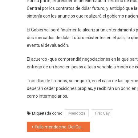
Por su parte, el presidente del Mercado a Término de Ros
Central por los contratos de dólar futuro, y anticipó que
sintonía con los anuncios que realizará el gobierno nacion
El Gobierno logró finalmente alcanzar un entendimiento p
dos mercados de dólar futuro existentes en el país, lo que 
eventual devaluación.
El acuerdo -que comprendió negociaciones en la que part
entrega de un bono en pesos a tasa variable a modo de co
Tras días de tironeos, se negoció, en el caso de las oper
deberán ceder posiciones propias, y recibirán un bono en
como intermediarios.
Etiquetada como
Mendoza
Prat Gay
Navegación de entradas
Fallo mendocino: Del Caño se expresó en contra de la megaminería metalífera y contaminante