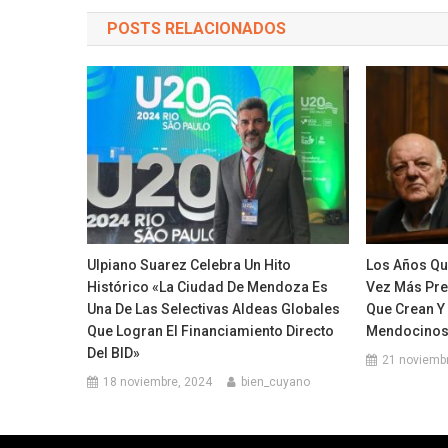
POSTS RELACIONADOS
Ulpiano Suarez Celebra Un Hito
Los Años Qu
Histórico «La Ciudad De Mendoza Es
Vez Más Pre
Una De Las Selectivas Aldeas Globales
Que Crean Y
Que Logran El Financiamiento Directo
Mendocino
Del BID»
21 noviemb
18 noviembre, 2024
bien_cuyano