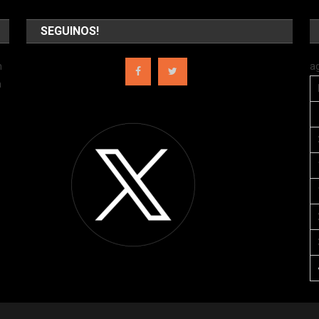
SEGUINOS!
n
a
a