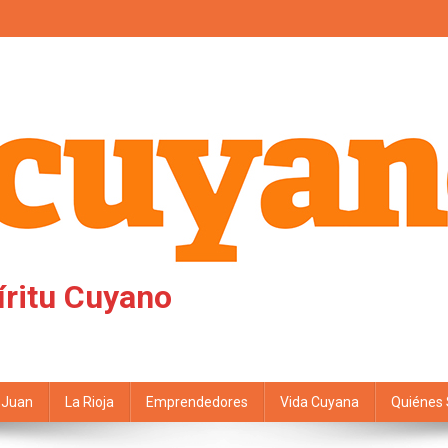
íritu Cuyano
 Juan
La Rioja
Emprendedores
Vida Cuyana
Quiénes