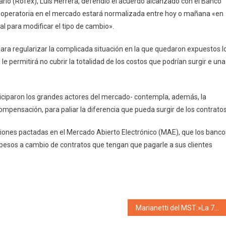
ario (Rofex), Luis Herrera, defendió el acuerdo alcanzado con el Banco
 la operatoria en el mercado estará normalizada entre hoy o mañana «en
al para modificar el tipo de cambio».
ara regularizar la complicada situación en la que quedaron expuestos l
le permitirá no cubrir la totalidad de los costos que podrían surgir e una
iciparon los grandes actores del mercado- contempla, además, la
mpensación, para paliar la diferencia que pueda surgir de los contratos
aciones pactadas en el Mercado Abierto Electrónico (MAE), que los banco
 pesos a cambio de contratos que tengan que pagarle a sus clientes
Marianetti del MST:»La 7722 es Constitucional y hay que defenderla»