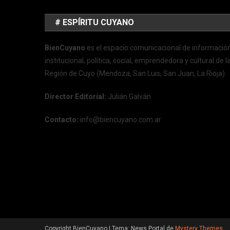
# ESPÍRITU CUYANO
BienCuyano
es el espacio comunicacional de informació
institucional, política, social, emprendedora y cultural de l
Región de Cuyo (Mendoza, San Luis, San Juan, La Rioja)
Director Editorial:
Julián Galván
Contacto:
info@biencuyano.com.ar
Copyright BienCuyano
|
Tema: News Portal de
Mystery Themes
.