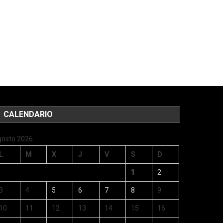
CALENDARIO
gosto 2026
L
M
X
J
V
S
D
1
2
3
4
5
6
7
8
9
10
11
12
13
14
15
16