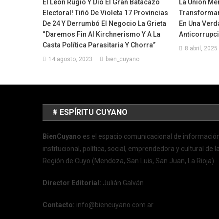
El León Rugió Y Dio El Gran Batacazo
La Unión Me
Electoral! Tiñó De Violeta 17 Provincias
Transformar 
De 24 Y Derrumbó El Negocio La Grieta
En Una Verd
“Daremos Fin Al Kirchnerismo Y A La
Anticorrupc
Casta Política Parasitaria Y Chorra”
8 abril, 2025
14 agosto, 2023
bien_cuyano
# ESPÍRITU CUYANO
BienCuyano
es el espacio comunicacional de informació
institucional, política, social, emprendedora y cultural de l
Región de Cuyo (Mendoza, San Luis, San Juan, La Rioja)
Director Editorial:
Julián Galván
Contacto:
info@biencuyano.com.ar