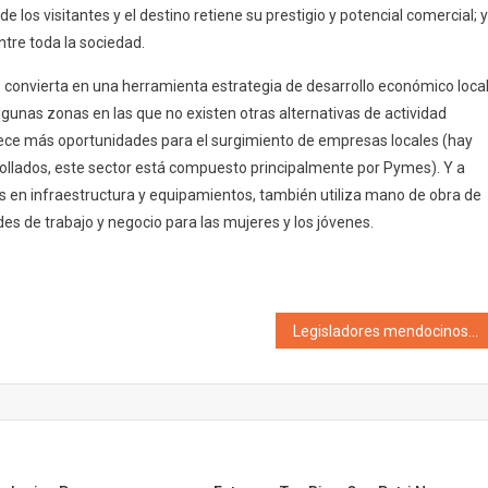
 los visitantes y el destino retiene su prestigio y potencial comercial; y
tre toda la sociedad.
e convierta en una herramienta estrategia de desarrollo económico local
gunas zonas en las que no existen otras alternativas de actividad
frece más oportunidades para el surgimiento de empresas locales (hay
rollados, este sector está compuesto principalmente por Pymes). Y a
es en infraestructura y equipamientos, también utiliza mano de obra de
s de trabajo y negocio para las mujeres y los jóvenes.
Legisladores mendocinos del oficialismo y la oposición avanzan con la atención integral de aborto en los casos de violación, riesgo de la salud o de vida