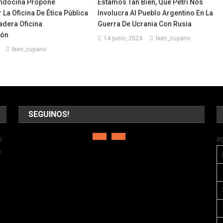
ndocina Propone
Estamos Tan Bien, Que Petri Nos
La Oficina De Ética Pública
Involucra Al Pueblo Argentino En La
adera Oficina
Guerra De Ucrania Con Rusia
ión
14 junio, 2024
bien_cuyano
bien_cuyano
SEGUINOS!
n
a
a