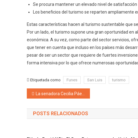
Se procura mantener un elevado nivel de satisfacción de
Los beneficios del turismo se reparten ampliamente en
Estas características hacen al turismo sustentable que s
Por un lado, el turismo supone una gran oportunidad en al
económica. A su vez, como parte del sector servicios, o
que tener en cuenta que incluso en los países más desar
pesar de ser un sector que requiere de fuertes inversion
forma intensiva por lo que ofrece numerosas oportunidade
Etiquetada como
Funes
San Luis
turismo
Navegación de entradas
La senadora Cecilia Páez propone bautizar una rotonda de la ciudad de Mendoza con el nombre del fiscal Alberto Nisman
POSTS RELACIONADOS