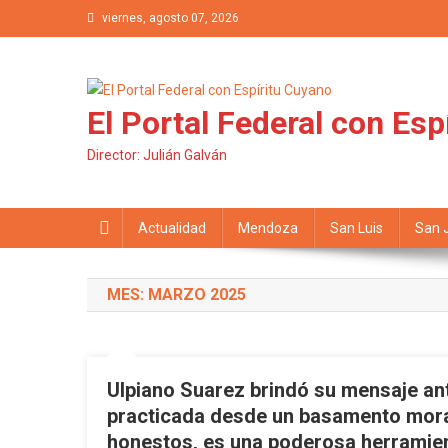
Saltar al contenido
viernes, agosto 07, 2026
El Portal Federal con Esp
Director: Julián Galván
Actualidad
Mendoza
San Luis
San 
MES: MARZO 2025
Ulpiano Suarez brindó su mensaje ant
practicada desde un basamento moral
honestos, es una poderosa herramien