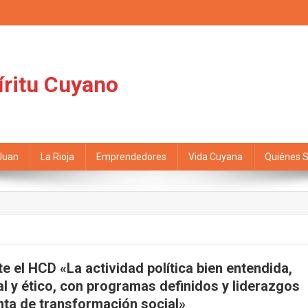
íritu Cuyano
Juan
La Rioja
Emprendedores
Vida Cuyana
Quiénes 
e el HCD «La actividad política bien entendida,
 y ético, con programas definidos y liderazgos
ta de transformación social»