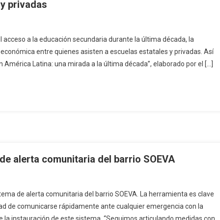
 y privadas
 acceso a la educación secundaria durante la última década, la
oeconómica entre quienes asisten a escuelas estatales y privadas. Así
n América Latina: una mirada a la última década”, elaborado por el […]
 de alerta comunitaria del barrio SOEVA
istema de alerta comunitaria del barrio SOEVA. La herramienta es clave
ilidad de comunicarse rápidamente ante cualquier emergencia con la
 de la instauración de este sistema. “Seguimos articulando medidas con