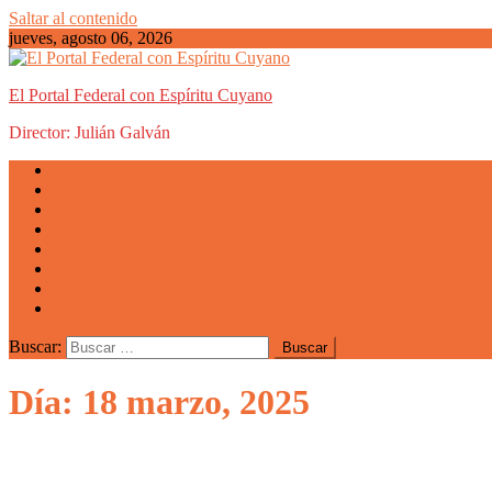
Saltar al contenido
jueves, agosto 06, 2026
El Portal Federal con Espíritu Cuyano
Director: Julián Galván
Actualidad
Mendoza
San Luis
San Juan
La Rioja
Emprendedores
Vida cuyana
Quiénes somos
Buscar:
Día: 18 marzo, 2025