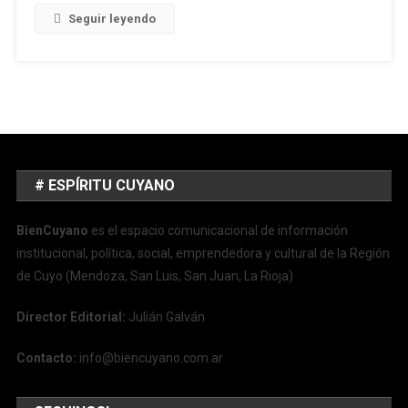
Seguir leyendo
# ESPÍRITU CUYANO
BienCuyano
es el espacio comunicacional de información
institucional, política, social, emprendedora y cultural de la Región
de Cuyo (Mendoza, San Luis, San Juan, La Rioja)
Director Editorial:
Julián Galván
Contacto:
info@biencuyano.com.ar