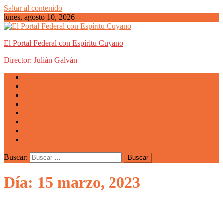
Saltar al contenido
lunes, agosto 10, 2026
El Portal Federal con Espíritu Cuyano
Director: Julián Galván
Actualidad
Mendoza
San Luis
San Juan
La Rioja
Emprendedores
Vida cuyana
Quiénes somos
Buscar:
Día: 15 marzo, 2023