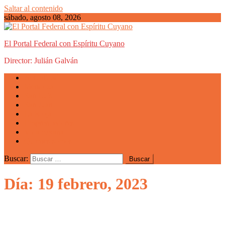
Saltar al contenido
sábado, agosto 08, 2026
El Portal Federal con Espíritu Cuyano
Director: Julián Galván
Actualidad
Mendoza
San Luis
San Juan
La Rioja
Emprendedores
Vida cuyana
Quiénes somos
Buscar:
Día: 19 febrero, 2023