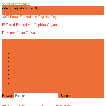
Saltar al contenido
sábado, agosto 08, 2026
El Portal Federal con Espíritu Cuyano
Director: Julián Galván
Actualidad
Mendoza
San Luis
San Juan
La Rioja
Emprendedores
Vida cuyana
Quiénes somos
Buscar: