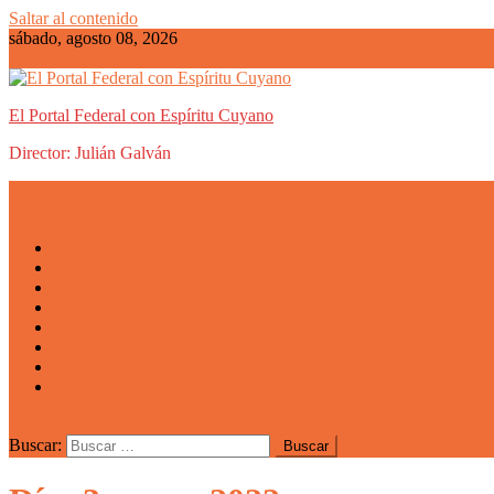
Saltar al contenido
sábado, agosto 08, 2026
El Portal Federal con Espíritu Cuyano
Director: Julián Galván
Actualidad
Mendoza
San Luis
San Juan
La Rioja
Emprendedores
Vida cuyana
Quiénes somos
Buscar: