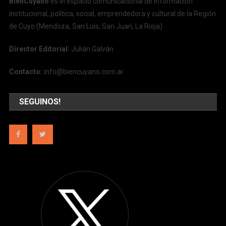
BienCuyano
es el espacio comunicacional de información
institucional, política, social, emprendedora y cultural de la Región
de Cuyo (Mendoza, San Luis, San Juan, La Rioja)
Director Editorial:
Julián Galván
Contacto:
info@biencuyano.com.ar
SEGUINOS!