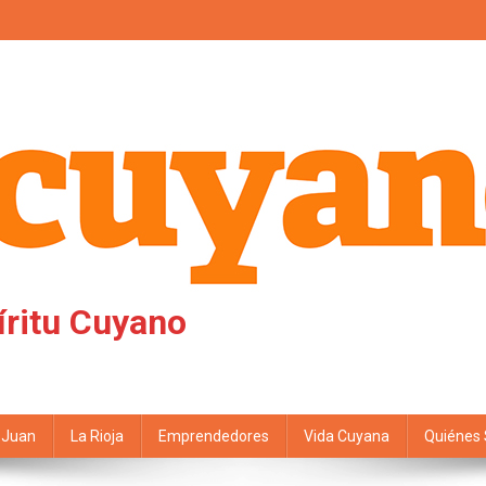
íritu Cuyano
 Juan
La Rioja
Emprendedores
Vida Cuyana
Quiénes