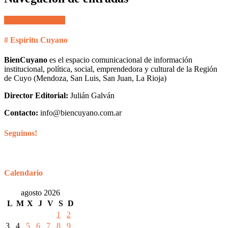
Entradas anteriores
# Espíritu Cuyano
BienCuyano
es el espacio comunicacional de información
institucional, política, social, emprendedora y cultural de la Región
de Cuyo (Mendoza, San Luis, San Juan, La Rioja)
Director Editorial:
Julián Galván
Contacto:
info@biencuyano.com.ar
Seguinos!
Calendario
agosto 2026
L
M
X
J
V
S
D
1
2
3
4
5
6
7
8
9