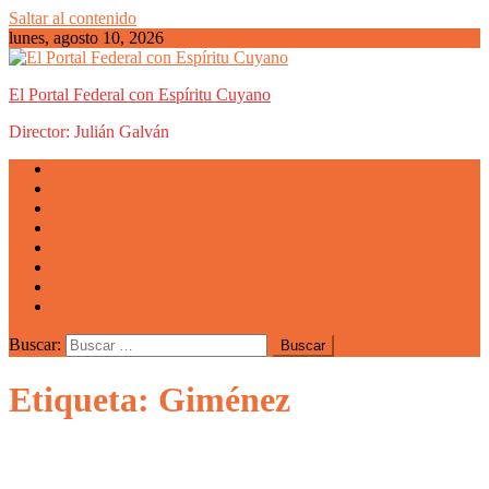
Saltar al contenido
lunes, agosto 10, 2026
El Portal Federal con Espíritu Cuyano
Director: Julián Galván
Actualidad
Mendoza
San Luis
San Juan
La Rioja
Emprendedores
Vida cuyana
Quiénes somos
Buscar:
Etiqueta: Giménez