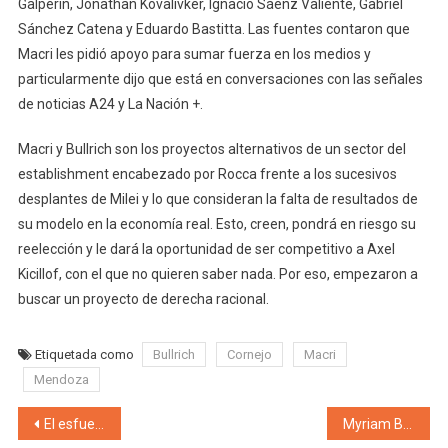
Galperín, Jonathan Kovalivker, Ignacio Sáenz Valiente, Gabriel
Sánchez Catena y Eduardo Bastitta. Las fuentes contaron que
Macri les pidió apoyo para sumar fuerza en los medios y
particularmente dijo que está en conversaciones con las señales
de noticias A24 y La Nación +.
Macri y Bullrich son los proyectos alternativos de un sector del
establishment encabezado por Rocca frente a los sucesivos
desplantes de Milei y lo que consideran la falta de resultados de
su modelo en la economía real. Esto, creen, pondrá en riesgo su
reelección y le dará la oportunidad de ser competitivo a Axel
Kicillof, con el que no quieren saber nada. Por eso, empezaron a
buscar un proyecto de derecha racional.
Etiquetada como
Bullrich
Cornejo
Macri
Mendoza
Navegación de entradas
El esfuerzo de Cobos para defender el Etiquetado Frontal, la honestidad al consumidor y la alimentación saludable en Argentina «Tiene que ver con un cambio cultural fortaleciendo el concepto de Libertad, libertad para elegir qué hacer con tu salud»
Myriam Bregman «El poder económico ya busca sostener el actual rumbo de ajustes y quita de derechos, con el peligro de avance de un mileísmo sin Milei»