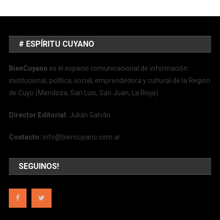
# ESPÍRITU CUYANO
BienCuyano
es el espacio comunicacional de información
institucional, política, social, emprendedora y cultural de la Región
de Cuyo (Mendoza, San Luis, San Juan, La Rioja)
Director Editorial:
Julián Galván
Contacto:
info@biencuyano.com.ar
SEGUINOS!