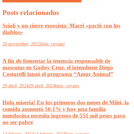
Posts relacionados
Scioli y un cierre exorcista: Macri «pactó con los
diablos»
20 noviembre, 2015
bien_cuyano
A fin de fomentar la tenencia responsable de
mascotas en Godoy Cruz, el intendente Diego
Costarelli lanzó el programa “Amor Animal”
29 abril, 2024
29 abril, 2024
bien_cuyano
Hola miseria! En los primeros dos meses de Milei, la
comida aumentó 56,1% y hoy una familia
mendocina necesita ingresos de 551 mil pesos para
no ser pobre
14 febrero, 2024
14 febrero, 2024
bien_cuyano