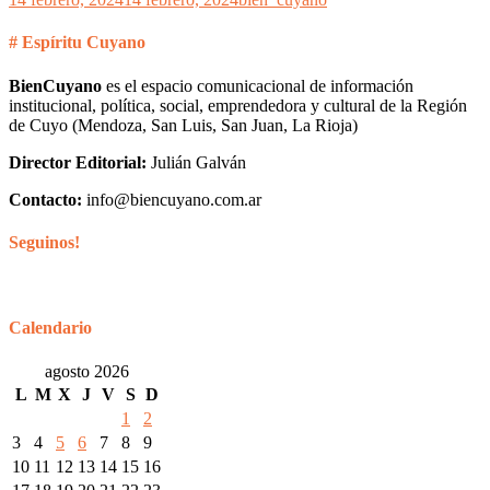
# Espíritu Cuyano
BienCuyano
es el espacio comunicacional de información
institucional, política, social, emprendedora y cultural de la Región
de Cuyo (Mendoza, San Luis, San Juan, La Rioja)
Director Editorial:
Julián Galván
Contacto:
info@biencuyano.com.ar
Seguinos!
Calendario
agosto 2026
L
M
X
J
V
S
D
1
2
3
4
5
6
7
8
9
10
11
12
13
14
15
16