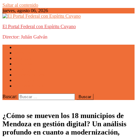
Saltar al contenido
jueves, agosto 06, 2026
El Portal Federal con Espíritu Cuyano
Director: Julián Galván
Actualidad
Mendoza
San Luis
San Juan
La Rioja
Emprendedores
Vida cuyana
Quiénes somos
Buscar:
¿Cómo se mueven los 18 municipios de
Mendoza en gestión digital? Un análisis
profundo en cuanto a modernización,