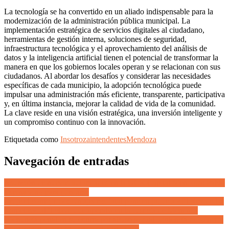
La tecnología se ha convertido en un aliado indispensable para la
modernización de la administración pública municipal. La
implementación estratégica de servicios digitales al ciudadano,
herramientas de gestión interna, soluciones de seguridad,
infraestructura tecnológica y el aprovechamiento del análisis de
datos y la inteligencia artificial tienen el potencial de transformar la
manera en que los gobiernos locales operan y se relacionan con sus
ciudadanos. Al abordar los desafíos y considerar las necesidades
específicas de cada municipio, la adopción tecnológica puede
impulsar una administración más eficiente, transparente, participativa
y, en última instancia, mejorar la calidad de vida de la comunidad.
La clave reside en una visión estratégica, una inversión inteligente y
un compromiso continuo con la innovación.
Etiquetada como
Insotroza
intendentes
Mendoza
Navegación de entradas
Asunción de nuevas autoridades en la UCR Capital Mendoza: Pablo
Espina vino para quedarse
Cruje el cornejismo: Un ajedrez fatal pone en jaque a «El Rey de las
Carpetas», alfil clave que operaba en la Justicia de Mendoza
(Denuncia penal en su contra por abuso sexual, violencia de género,
amenazas y coacción deriva en Renuncia)