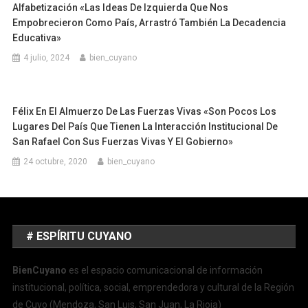
Alfabetización «Las Ideas De Izquierda Que Nos
Empobrecieron Como País, Arrastró También La Decadencia
Educativa»
4 julio, 2024
bien_cuyano
Félix En El Almuerzo De Las Fuerzas Vivas «Son Pocos Los
Lugares Del País Que Tienen La Interacción Institucional De
San Rafael Con Sus Fuerzas Vivas Y El Gobierno»
24 octubre, 2020
bien_cuyano
# ESPÍRITU CUYANO
BienCuyano
es el espacio comunicacional de información
institucional, política, social, emprendedora y cultural de la Región
de Cuyo (Mendoza, San Luis, San Juan, La Rioja)