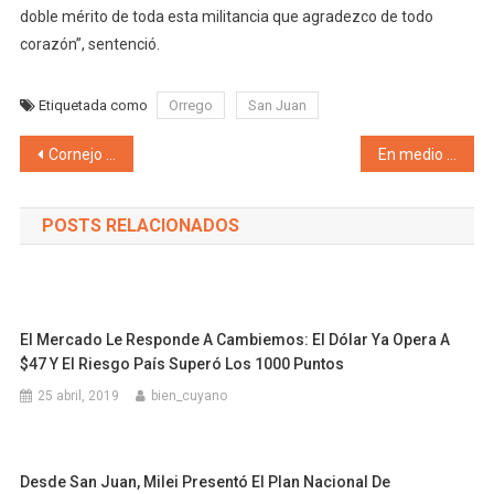
doble mérito de toda esta militancia que agradezco de todo
corazón”, sentenció.
Etiquetada como
Orrego
San Juan
Navegación de entradas
Cornejo eufórico con el aplastante triunfo en Mendoza «Hemos ganado en 16 de los 18 departamentos de la provincia. Muchas gracias Mendoza, hemos reconocido el rumbo de Javier Milei y la administración provincial»
En medio de las tempestades, los tibios no sirven! El pueblo mendocino votó coraje y firmeza del gran caudillo: Alfredo Cornejo y su audacia táctica de interpretar acertadamente la esperanza popular al modelo revolucionario de cambio de Javier Milei
POSTS RELACIONADOS
El Mercado Le Responde A Cambiemos: El Dólar Ya Opera A
$47 Y El Riesgo País Superó Los 1000 Puntos
25 abril, 2019
bien_cuyano
Desde San Juan, Milei Presentó El Plan Nacional De