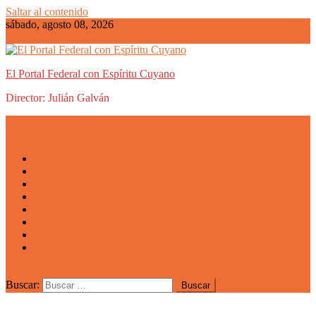
Saltar al contenido
sábado, agosto 08, 2026
El Portal Federal con Espíritu Cuyano
Director: Julián Galván
Actualidad
Mendoza
San Luis
San Juan
La Rioja
Emprendedores
Vida cuyana
Quiénes somos
Buscar: