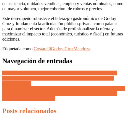
en asistencia, unidades vendidas, empleo y ventas nominales, como
en mayor volumen, mejor cobertura de rubros y precios.
Este desempeño robustece el liderazgo gastronómico de Godoy
Cruz y fundamenta la articulación público-privada como palanca
para dinamizar el sector. Además de profesionalizar la oferta y
maximizar el impacto total (económico, turístico y fiscal) en futuras
ediciones.
Etiquetada como
Costarelli
Godoy Cruz
Mendoza
Navegación de entradas
La candidata de Protectora para el Congreso Nacional, Carolina
Jacky: “La minería debe cumplir la 7722 y respetar estándares
internacionales”
El Frente Verde propuso ante la Federación Económica de Mendoza
un plan integral para reconstruir la economía provincial desde la
producción y la transparencia
Posts relacionados