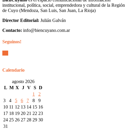
institucional, política, social, emprendedora y cultural de la Región
de Cuyo (Mendoza, San Luis, San Juan, La Rioja)
Director Editorial:
Julián Galván
Contacto:
info@biencuyano.com.ar
Seguinos!
Calendario
agosto 2026
L
M
X
J
V
S
D
1
2
3
4
5
6
7
8
9
10
11
12
13
14
15
16
17
18
19
20
21
22
23
24
25
26
27
28
29
30
31