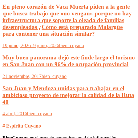
En pleno corazón de Vaca Muerta piden a la gente
que busca trabajo que «no vengan» porque no hay
infraestructura que soporte la oleada de familias
desempleadas ¿Cómo está preparado Malargüe
para contener una situación similar?
19 junio, 2026
19 junio, 2026
bien_cuyano
Muy buen panorama dejó este finde largo el turismo
en San Juan con un 96% de ocupación provincial
21 noviembre, 2017
bien_cuyano
San Juan y Mendoza unidas para trabajar en el
ambicioso proyecto de mejorar la calidad de la Ruta
40
4 abril, 2016
bien_cuyano
# Espíritu Cuyano
BienCuyano
es el espacio comunicacional de información