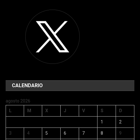
CALENDARIO
agosto 2026
L
M
X
J
V
S
D
1
2
3
4
5
6
7
8
9