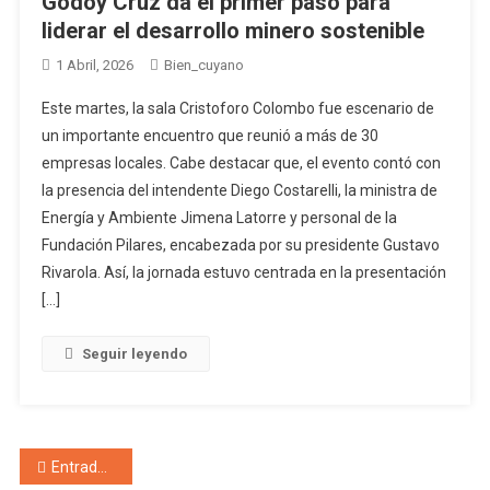
Godoy Cruz da el primer paso para
liderar el desarrollo minero sostenible
1 Abril, 2026
Bien_cuyano
Este martes, la sala Cristoforo Colombo fue escenario de
un importante encuentro que reunió a más de 30
empresas locales. Cabe destacar que, el evento contó con
la presencia del intendente Diego Costarelli, la ministra de
Energía y Ambiente Jimena Latorre y personal de la
Fundación Pilares, encabezada por su presidente Gustavo
Rivarola. Así, la jornada estuvo centrada en la presentación
[…]
Seguir leyendo
Navegación de entradas
Entradas anteriores