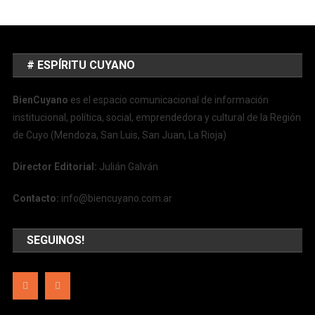
# ESPÍRITU CUYANO
BienCuyano
es el espacio comunicacional de información
institucional, política, social, emprendedora y cultural de la Región
de Cuyo (Mendoza, San Luis, San Juan, La Rioja)
Director Editorial:
Julián Galván
Contacto:
info@biencuyano.com.ar
SEGUINOS!