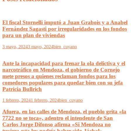
El fiscal Stornelli imputó a Juan Grabois y a Anabel
Fernández Sagasti por irregularidades en los fondos
para un plan de viviendas
3 mayo, 2024
3 mayo, 2024
bien_cuyano
Ante la incapacidad para frenar la ola delictiva y el
narcotráfico en Mendoza, el gobierno de Cornejo
mete presos a quienes reclaman fondos para los
comedores populares para quedar bien con su jefa
Patricia Bullrich
1 febrero, 2024
1 febrero, 2024
bien_cuyano
Afuera, en las calles de Mendoza, el pueblo grita «la
7722 no se toca», adentro el intendente de San
Carlos Jorge Difonso afirma «Si Mendoza no
tuviera esta ley podría haber sido Jáchal»