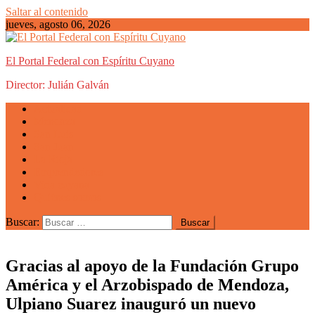
Saltar al contenido
jueves, agosto 06, 2026
El Portal Federal con Espíritu Cuyano
Director: Julián Galván
Actualidad
Mendoza
San Luis
San Juan
La Rioja
Emprendedores
Vida cuyana
Quiénes somos
Buscar:
Gracias al apoyo de la Fundación Grupo
América y el Arzobispado de Mendoza,
Ulpiano Suarez inauguró un nuevo