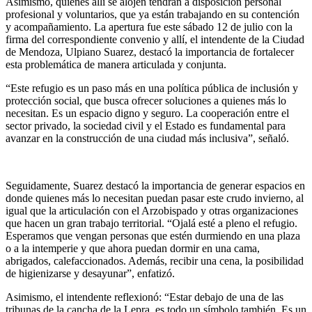
Asimismo, quienes allí se alojen tendrán a disposición personal
profesional y voluntarios, que ya están trabajando en su contención
y acompañamiento. La apertura fue este sábado 12 de julio con la
firma del correspondiente convenio y allí, el intendente de la Ciudad
de Mendoza, Ulpiano Suarez, destacó la importancia de fortalecer
esta problemática de manera articulada y conjunta.
“Este refugio es un paso más en una política pública de inclusión y
protección social, que busca ofrecer soluciones a quienes más lo
necesitan. Es un espacio digno y seguro. La cooperación entre el
sector privado, la sociedad civil y el Estado es fundamental para
avanzar en la construcción de una ciudad más inclusiva”, señaló.
Seguidamente, Suarez destacó la importancia de generar espacios en
donde quienes más lo necesitan puedan pasar este crudo invierno, al
igual que la articulación con el Arzobispado y otras organizaciones
que hacen un gran trabajo territorial. “Ojalá esté a pleno el refugio.
Esperamos que vengan personas que estén durmiendo en una plaza
o a la intemperie y que ahora puedan dormir en una cama,
abrigados, calefaccionados. Además, recibir una cena, la posibilidad
de higienizarse y desayunar”, enfatizó.
Asimismo, el intendente reflexionó: “Estar debajo de una de las
tribunas de la cancha de la Lepra, es todo un símbolo también. Es un