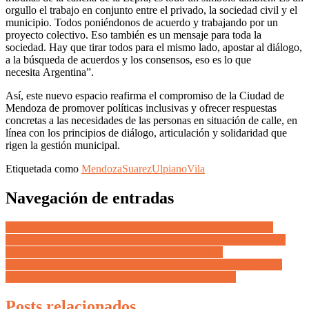
orgullo el trabajo en conjunto entre el privado, la sociedad civil y el
municipio. Todos poniéndonos de acuerdo y trabajando por un
proyecto colectivo. Eso también es un mensaje para toda la
sociedad. Hay que tirar todos para el mismo lado, apostar al diálogo,
a la búsqueda de acuerdos y los consensos, eso es lo que
necesita Argentina”.
Así, este nuevo espacio reafirma el compromiso de la Ciudad de
Mendoza de promover políticas inclusivas y ofrecer respuestas
concretas a las necesidades de las personas en situación de calle, en
línea con los principios de diálogo, articulación y solidaridad que
rigen la gestión municipal.
Etiquetada como
Mendoza
Suarez
Ulpiano
Vila
Navegación de entradas
Frente al abandono de los Gobiernos de Milei y Cornejo a los
mendocinos, la Muni de San Rafael se hace cargo de la crueldad
contra los discapacitados y la falta de obra pública
Vadillo sobre la decisión de la Justicia de frenar la disolución de
Vialidad Nacional: “No se toca lo que protege vidas”
Posts relacionados