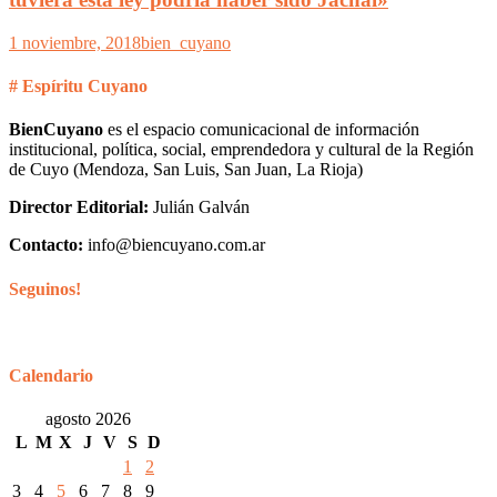
1 noviembre, 2018
bien_cuyano
# Espíritu Cuyano
BienCuyano
es el espacio comunicacional de información
institucional, política, social, emprendedora y cultural de la Región
de Cuyo (Mendoza, San Luis, San Juan, La Rioja)
Director Editorial:
Julián Galván
Contacto:
info@biencuyano.com.ar
Seguinos!
Calendario
agosto 2026
L
M
X
J
V
S
D
1
2
3
4
5
6
7
8
9