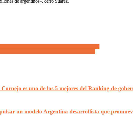
illones de argentinos», cerró Suarez.
 gobernadores «Quieren destruir al Gobierno Nacional»
ca ni soberanía, si no hay independencia económica»
 Cornejo es uno de los 5 mejores del Ranking de gober
pulsar un modelo Argentina desarrollista que promueva