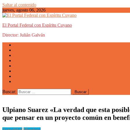
Saltar al contenido
jueves, agosto 06, 2026
El Portal Federal con Espíritu Cuyano
Director: Julián Galván
Actualidad
Mendoza
San Luis
San Juan
La Rioja
Emprendedores
Vida cuyana
Quiénes somos
Buscar:
Ulpiano Suarez «La verdad que esta posible
que pensar en un proyecto común en benef
Actualidad
Mendoza