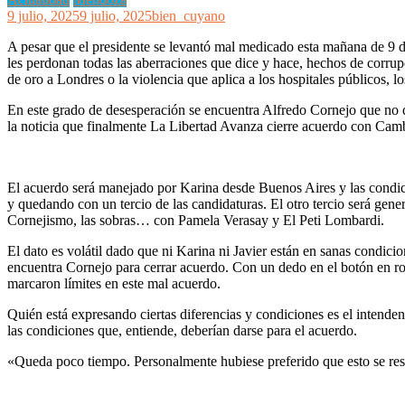
9 julio, 2025
9 julio, 2025
bien_cuyano
A pesar que el presidente se levantó mal medicado esta mañana de 9 de
les perdonan todas las aberraciones que dice y hace, hechos de corrup
de oro a Londres o la violencia que aplica a los hospitales públicos, 
En este grado de desesperación se encuentra Alfredo Cornejo que no qu
la noticia que finalmente La Libertad Avanza cierre acuerdo con Camb
El acuerdo será manejado por Karina desde Buenos Aires y las condici
y quedando con un tercio de las candidaturas. El otro tercio será gene
Cornejismo, las sobras… con Pamela Verasay y El Peti Lombardi.
El dato es volátil dado que ni Karina ni Javier están en sanas condic
encuentra Cornejo para cerrar acuerdo. Con un dedo en el botón en ro
marcaron límites en este mal acuerdo.
Quién está expresando ciertas diferencias y condiciones es el intende
las condiciones que, entiende, deberían darse para el acuerdo.
«Queda poco tiempo. Personalmente hubiese preferido que esto se res