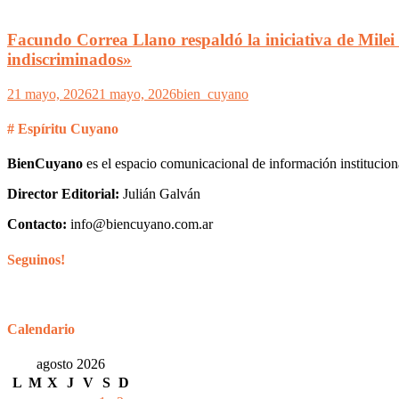
Facundo Correa Llano respaldó la iniciativa de Milei
indiscriminados»
21 mayo, 2026
21 mayo, 2026
bien_cuyano
# Espíritu Cuyano
BienCuyano
es el espacio comunicacional de información institucion
Director Editorial:
Julián Galván
Contacto:
info@biencuyano.com.ar
Seguinos!
Calendario
agosto 2026
L
M
X
J
V
S
D