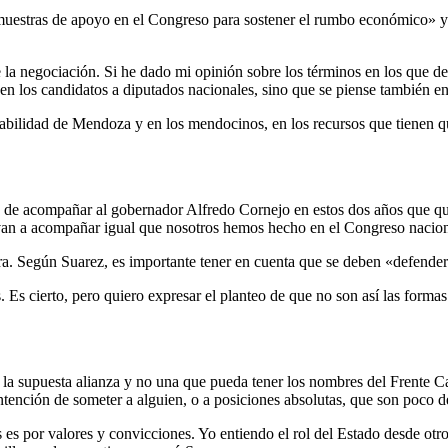
s muestras de apoyo en el Congreso para sostener el rumbo económico» 
 la negociación. Si he dado mi opinión sobre los términos en los que deb
en los candidatos a diputados nacionales, sino que se piense también e
abilidad de Mendoza y en los mendocinos, en los recursos que tienen q
de acompañar al gobernador Alfredo Cornejo en estos dos años que que
 van a acompañar igual que nosotros hemos hecho en el Congreso nacion
. Según Suarez, es importante tener en cuenta que se deben «defender
s cierto, pero quiero expresar el planteo de que no son así las formas p
n la supuesta alianza y no una que pueda tener los nombres del Frent
ntención de someter a alguien, o a posiciones absolutas, que son poco de
es por valores y convicciones. Yo entiendo el rol del Estado desde otro l