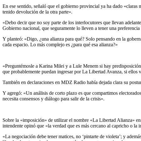
En ese sentido, señaló que el gobierno provincial ya ha dado «clara
tenido devolución de la otra parte».
«Debo decir que no soy parte de los interlocutores que llevan adelante
Gobierno nacional, que seguramente lo lleven a tener una preferencia 
Y planteó: «Digo, ¿una alianza para qué? Solo pensando en la gobern
cada espacio. Lo más complejo es ¿para qué esa alianza?»
«Preguntémosle a Karina Milei y a Lule Menem si hay predisposición 
que probablemente puedan ingresar por La Libertad Avanza, si ellos
También en declaraciones en MDZ Radio había dejada clara su postura
Y agregó: «Un análisis de corto plazo es que compartimos electorados. E
necesita consensos y diálogo para salir de la crisis».
Sobre la «imposición» de utilizar el nombre «La Libertad Alianza» e
intendente opinó que «la verdad que es más cercano al capricho o la i
«La negociación debe tener matices, no ‘pintarte de violeta’; y además 