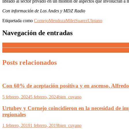
librado al sector privado en un montón de aspectos que involucran a m
Con información de Los Andes y MDZ Radio
Etiquetada como
Cornejo
Mendoza
Milei
Suarez
Ulpiano
Navegación de entradas
Tras el desplante de Tucumán, Milei se levantó recaliente contra los
Omar Félix en el acto del 9 de Julio «No existe independencia políti
Posts relacionados
Con 60% de aceptación positiva y en ascenso, Alfredo
5 febrero, 2024
5 febrero, 2024
bien_cuyano
Urtubey y Cornejo coincidieron en la necesidad de im
regionales
1 febrero, 2019
1 febrero, 2019
bien_cuyano