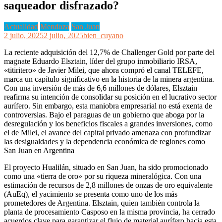
saqueador disfrazado?
Actualidad
Mendoza
San Juan
2 julio, 2025
2 julio, 2025
bien_cuyano
La reciente adquisición del 12,7% de Challenger Gold por parte del
magnate Eduardo Elsztain, líder del grupo inmobiliario IRSA,
«titiritero» de Javier Milei, que ahora compró el canal TELEFE,
marca un capítulo significativo en la historia de la minera argentina.
Con una inversión de más de 6,6 millones de dólares, Elsztain
reafirma su intención de consolidar su posición en el lucrativo sector
aurífero. Sin embargo, esta maniobra empresarial no está exenta de
controversias. Bajo el paraguas de un gobierno que aboga por la
desregulación y los beneficios fiscales a grandes inversiones, como
el de Milei, el avance del capital privado amenaza con profundizar
las desigualdades y la dependencia económica de regiones como
San Juan en Argentina
El proyecto Hualilán, situado en San Juan, ha sido promocionado
como una «tierra de oro» por su riqueza mineralógica. Con una
estimación de recursos de 2,8 millones de onzas de oro equivalente
(AuEq), el yacimiento se presenta como uno de los más
prometedores de Argentina. Elsztain, quien también controla la
planta de procesamiento Casposo en la misma provincia, ha cerrado
acuerdos clave para garantizar el flujo de material aurífero hacia esta