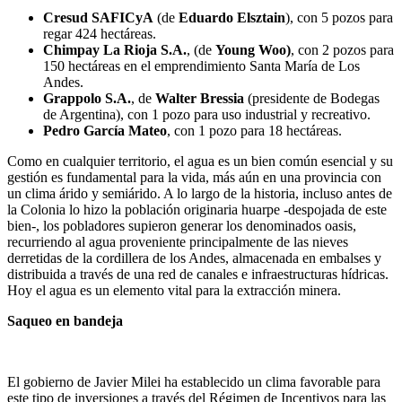
Cresud SAFICyA
(de
Eduardo Elsztain
), con 5 pozos para
regar 424 hectáreas.
Chimpay La Rioja S.A.
, (de
Young Woo)
, con 2 pozos para
150 hectáreas en el emprendimiento Santa María de Los
Andes.
Grappolo S.A.
, de
Walter Bressia
(presidente de Bodegas
de Argentina), con 1 pozo para uso industrial y recreativo.
Pedro García Mateo
, con 1 pozo para 18 hectáreas.
Como en cualquier territorio, el agua es un bien común esencial y su
gestión es fundamental para la vida, más aún en una provincia con
un clima árido y semiárido. A lo largo de la historia, incluso antes de
la Colonia lo hizo la población originaria huarpe -despojada de este
bien-, los pobladores supieron generar los denominados oasis,
recurriendo al agua proveniente principalmente de las nieves
derretidas de la cordillera de los Andes, almacenada en embalses y
distribuida a través de una red de canales e infraestructuras hídricas.
Hoy el agua es un elemento vital para la extracción minera.
Saqueo en bandeja
El gobierno de Javier Milei ha establecido un clima favorable para
este tipo de inversiones a través del Régimen de Incentivos para las