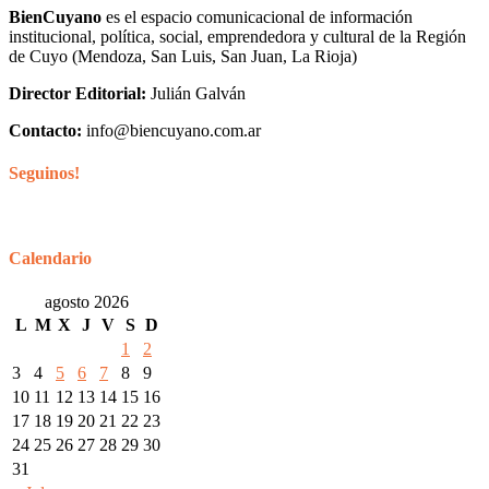
BienCuyano
es el espacio comunicacional de información
institucional, política, social, emprendedora y cultural de la Región
de Cuyo (Mendoza, San Luis, San Juan, La Rioja)
Director Editorial:
Julián Galván
Contacto:
info@biencuyano.com.ar
Seguinos!
Calendario
agosto 2026
L
M
X
J
V
S
D
1
2
3
4
5
6
7
8
9
10
11
12
13
14
15
16
17
18
19
20
21
22
23
24
25
26
27
28
29
30
31