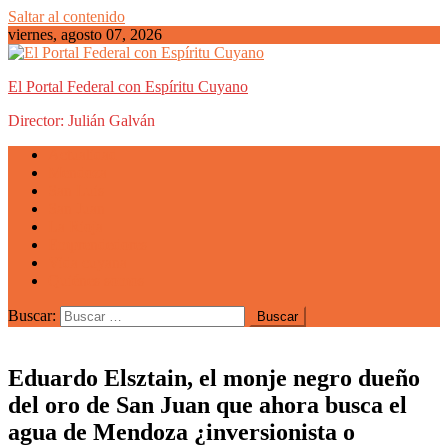
Saltar al contenido
viernes, agosto 07, 2026
El Portal Federal con Espíritu Cuyano
Director: Julián Galván
Actualidad
Mendoza
San Luis
San Juan
La Rioja
Emprendedores
Vida cuyana
Quiénes somos
Buscar:
Eduardo Elsztain, el monje negro dueño
del oro de San Juan que ahora busca el
agua de Mendoza ¿inversionista o