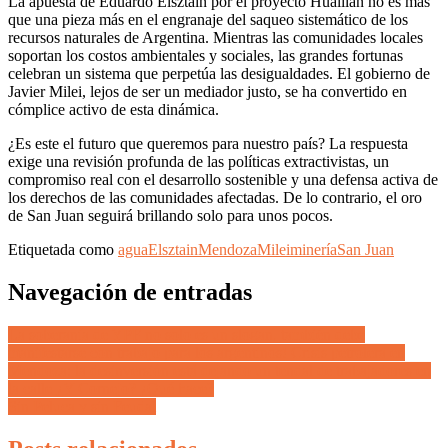
La apuesta de Eduardo Elsztain por el proyecto Hualilán no es más
que una pieza más en el engranaje del saqueo sistemático de los
recursos naturales de Argentina. Mientras las comunidades locales
soportan los costos ambientales y sociales, las grandes fortunas
celebran un sistema que perpetúa las desigualdades. El gobierno de
Javier Milei, lejos de ser un mediador justo, se ha convertido en
cómplice activo de esta dinámica.
¿Es este el futuro que queremos para nuestro país? La respuesta
exige una revisión profunda de las políticas extractivistas, un
compromiso real con el desarrollo sostenible y una defensa activa de
los derechos de las comunidades afectadas. De lo contrario, el oro
de San Juan seguirá brillando solo para unos pocos.
Etiquetada como
agua
Elsztain
Mendoza
Milei
minería
San Juan
Navegación de entradas
La soberanía de YPF no solo es un slogan, también debe
manifestarse con trabajo para los argentinos! Crisis petrolera en
Mendoza: la desinversión está dejando un tendal de trabajadores en
la calle ¿Y Cornejo? ¿Qué hace?
Sin Peluca y sin Feudal