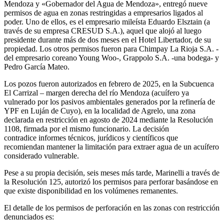
Mendoza y «Gobernador del Agua de Mendoza», entregó nueve
permisos de agua en zonas restringidas a empresarios ligados al
poder. Uno de ellos, es el empresario mileísta Eduardo Elsztain (a
través de su empresa CRESUD S.A.), aquel que alojó al luego
presidente durante más de dos meses en el Hotel Libertador, de su
propiedad. Los otros permisos fueron para Chimpay La Rioja S.A. -
del empresario coreano Young Woo-, Grappolo S.A. -una bodega- y
Pedro García Mateo.
Los pozos fueron autorizados en febrero de 2025, en la Subcuenca
El Carrizal – margen derecha del río Mendoza (acuífero ya
vulnerado por los pasivos ambientales generados por la refinería de
YPF en Luján de Cuyo), en la localidad de Agrelo, una zona
declarada en restricción en agosto de 2024 mediante la Resolución
1108, firmada por el mismo funcionario. La decisión
contradice informes técnicos, jurídicos y científicos que
recomiendan mantener la limitación para extraer agua de un acuífero
considerado vulnerable.
Pese a su propia decisión, seis meses más tarde, Marinelli a través de
la Resolución 125, autorizó los permisos para perforar basándose en
que existe disponibilidad en los volúmenes remanentes.
El detalle de los permisos de perforación en las zonas con restricción
denunciados es: