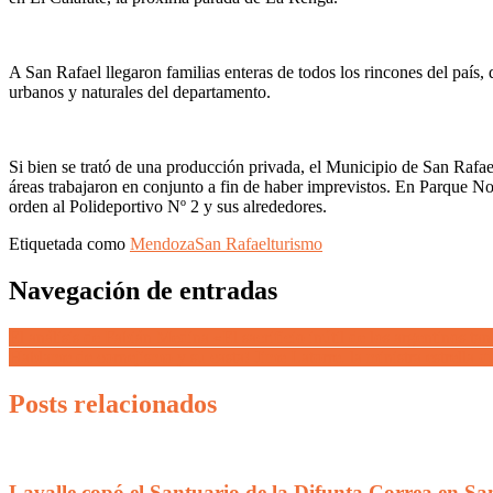
A San Rafael llegaron familias enteras de todos los rincones del país,
urbanos y naturales del departamento.
Si bien se trató de una producción privada, el Municipio de San Rafael g
áreas trabajaron en conjunto a fin de haber imprevistos. En Parque Nort
orden al Polideportivo Nº 2 y sus alrededores.
Etiquetada como
Mendoza
San Rafael
turismo
Navegación de entradas
El análisis de Fabián Medina «El sacrificio inútil de los argentinos t
Hablame de cornejismo y su casta! Jime Latorre, la ministra estrella
Posts relacionados
Lavalle copó el Santuario de la Difunta Correa en S