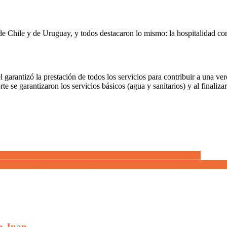
 de Chile y de Uruguay, y todos destacaron lo mismo: la hospitalidad co
arantizó la prestación de todos los servicios para contribuir a una verdad
e se garantizaron los servicios básicos (agua y sanitarios) y al finaliz
an solo para quedar con reservas netas negativas por más tiempo»
 que cobraba $77 millones mensuales, ahora mandó un chofer (pagado con
an Juan