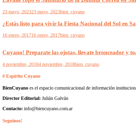
23 mayo, 2023
23 mayo, 2023
bien_cuyano
¿Estás listo para vivir la Fiesta Nacional del Sol e
16 enero, 2017
16 enero, 2017
bien_cuyano
Cuyano! Preparate las ojotas, llevate bronceador y t
4 noviembre, 2018
4 noviembre, 2018
bien_cuyano
# Espíritu Cuyano
BienCuyano
es el espacio comunicacional de información institucion
Director Editorial:
Julián Galván
Contacto:
info@biencuyano.com.ar
Seguinos!