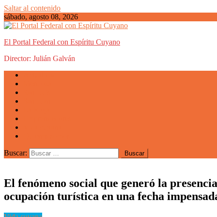
Saltar al contenido
sábado, agosto 08, 2026
El Portal Federal con Espíritu Cuyano
Director: Julián Galván
Actualidad
Mendoza
San Luis
San Juan
La Rioja
Emprendedores
Vida cuyana
Quiénes somos
Buscar:
El fenómeno social que generó la presenci
ocupación turística en una fecha impensada
Vida cuyana