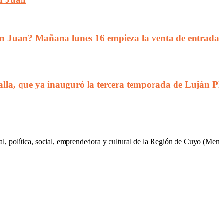
n San Juan? Mañana lunes 16 empieza la venta de entrad
oalla, que ya inauguró la tercera temporada de Luján 
al, política, social, emprendedora y cultural de la Región de Cuyo (Me