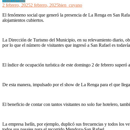
2 febrero, 2025
2 febrero, 2025
bien_cuyano
El fenómeno social que generó la presencia de La Renga en San Rafae
alojamientos cubiertos.
La Dirección de Turismo del Municipio, en su relevamiento diario, ob
por lo que el número de visitantes que ingresó a San Rafael es todavía
El índice de ocupación turística de este domingo 2 de febrero superó 
De esta manera, impulsado por el show de La Renga para el que llegaron
El beneficio de contar con tantos visitantes no solo fue hotelero, ta
La empresa Iselín, por ejemplo, duplicó sus frecuencias y todos los 
todos sus pasajes para el recorrido Mendoza-San Rafael.