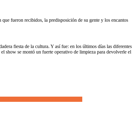
n que fueron recibidos, la predisposición de su gente y los encantos
era fiesta de la cultura. Y así fue: en los últimos días las diferentes
ar el show se montó un fuerte operativo de limpieza para devolverle el
 la tuya) para que la vaya a buscar a Chile