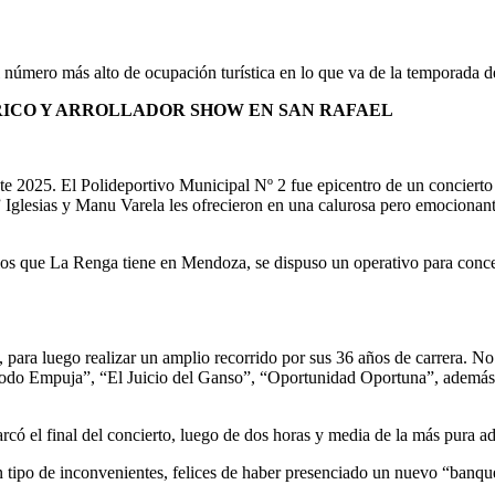
l número más alto de ocupación turística en lo que va de la temporada d
RICO Y ARROLLADOR SHOW EN SAN RAFAEL
te 2025. El Polideportivo Municipal Nº 2 fue epicentro de un concierto
glesias y Manu Varela les ofrecieron en una calurosa pero emocionante 
s los que La Renga tiene en Mendoza, se dispuso un operativo para conce
para luego realizar un amplio recorrido por sus 36 años de carrera. No 
do Empuja”, “El Juicio del Ganso”, “Oportunidad Oportuna”, además de l
có el final del concierto, luego de dos horas y media de la más pura a
 tipo de inconvenientes, felices de haber presenciado un nuevo “banque