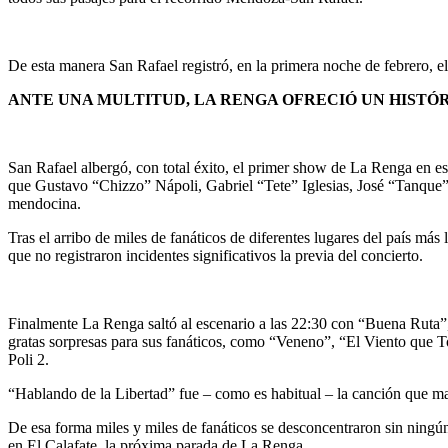
De esta manera San Rafael registró, en la primera noche de febrero, e
ANTE UNA MULTITUD, LA RENGA OFRECIÓ UN HISTÓ
San Rafael albergó, con total éxito, el primer show de La Renga en es
que Gustavo “Chizzo” Nápoli, Gabriel “Tete” Iglesias, José “Tanque” I
mendocina.
Tras el arribo de miles de fanáticos de diferentes lugares del país má
que no registraron incidentes significativos la previa del concierto.
Finalmente La Renga saltó al escenario a las 22:30 con “Buena Ruta”, 
gratas sorpresas para sus fanáticos, como “Veneno”, “El Viento que To
Poli 2.
“Hablando de la Libertad” fue – como es habitual – la canción que mar
De esa forma miles y miles de fanáticos se desconcentraron sin ningún
en El Calafate, la próxima parada de La Renga.